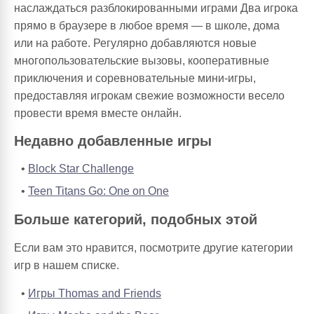
наслаждаться разблокированными играми Два игрока
прямо в браузере в любое время — в школе, дома
или на работе. Регулярно добавляются новые
многопользовательские вызовы, кооперативные
приключения и соревновательные мини-игры,
предоставляя игрокам свежие возможности весело
провести время вместе онлайн.
Недавно добавленные игры
Block Star Challenge
Teen Titans Go: One on One
Больше категорий, подобных этой
Если вам это нравится, посмотрите другие категории
игр в нашем списке.
Игры Thomas and Friends