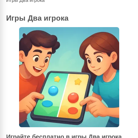
Игры Два игрока
Игры Два игрока
Играйте бесплатно в игры Два игрока