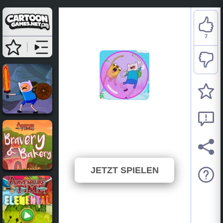
7
Adventure Time:
Avalaunch
⭐ 100% (7 Stimmen)
JETZT SPIELEN