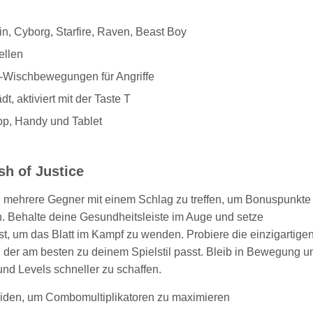
in, Cyborg, Starfire, Raven, Beast Boy
ellen
h-Wischbewegungen für Angriffe
dt, aktiviert mit der Taste T
op, Handy und Tablet
sh of Justice
ab, mehrere Gegner mit einem Schlag zu treffen, um Bonuspunkte
 Behalte deine Gesundheitsleiste im Auge und setze
 ist, um das Blatt im Kampf zu wenden. Probiere die einzigartige
 der am besten zu deinem Spielstil passt. Bleib in Bewegung u
nd Levels schneller zu schaffen.
eiden, um Combomultiplikatoren zu maximieren