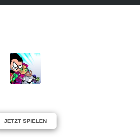
tans Go: Slash of Justice
⭐ 77.78% (18 Stimmen)
JETZT SPIELEN