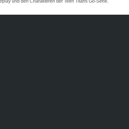
meplay und den Charakteren der Teen Titans Go-Serie.