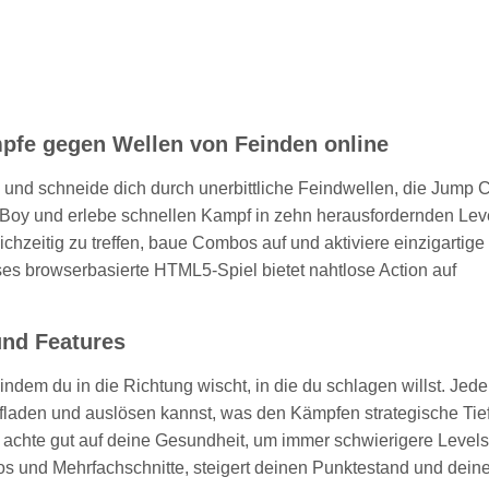
mpfe gegen Wellen von Feinden online
s und schneide dich durch unerbittliche Feindwellen, die Jump C
 Boy und erlebe schnellen Kampf in zehn herausfordernden Lev
zeitig zu treffen, baue Combos auf und aktiviere einzigartige
ses browserbasierte HTML5-Spiel bietet nahtlose Action auf
und Features
indem du in die Richtung wischt, in die du schlagen willst. Jede
aufladen und auslösen kannst, was den Kämpfen strategische Tie
d achte gut auf deine Gesundheit, um immer schwierigere Levels
 und Mehrfachschnitte, steigert deinen Punktestand und dein