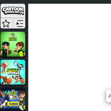
Ben
J