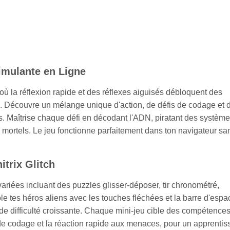
timulante en Ligne
ù la réflexion rapide et des réflexes aiguisés débloquent des
s. Découvre un mélange unique d'action, de défis de codage et 
s. Maîtrise chaque défi en décodant l'ADN, piratant des système
mortels. Le jeu fonctionne parfaitement dans ton navigateur sa
trix Glitch
iées incluant des puzzles glisser-déposer, tir chronométré,
e tes héros aliens avec les touches fléchées et la barre d'espa
 de difficulté croissante. Chaque mini-jeu cible des compétence
de codage et la réaction rapide aux menaces, pour un apprenti