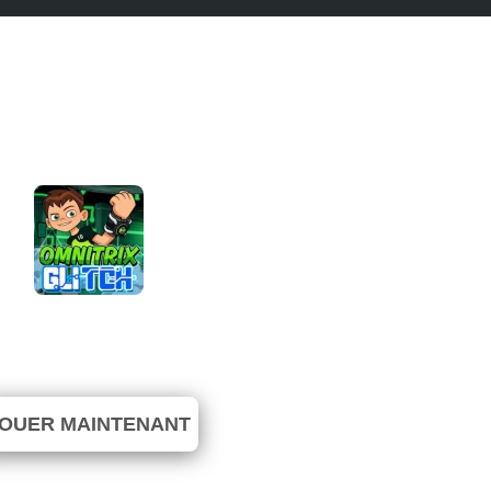
 10: Omnitrix Glitch
⭐ 88.89% (72 Votes)
OUER MAINTENANT