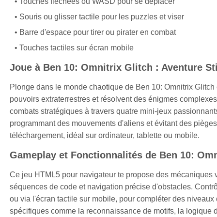
Touches fléchées ou WASD pour se déplacer
Souris ou glisser tactile pour les puzzles et viser
Barre d'espace pour tirer ou pirater en combat
Touches tactiles sur écran mobile
Joue à Ben 10: Omnitrix Glitch : Aventure S
Plonge dans le monde chaotique de Ben 10: Omnitrix Glitch o
pouvoirs extraterrestres et résolvent des énigmes complexe
combats stratégiques à travers quatre mini-jeux passionnant
programmant des mouvements d'aliens et évitant des pièges 
téléchargement, idéal sur ordinateur, tablette ou mobile.
Gameplay et Fonctionnalités de Ben 10: Omni
Ce jeu HTML5 pour navigateur te propose des mécaniques var
séquences de code et navigation précise d'obstacles. Contrôl
ou via l'écran tactile sur mobile, pour compléter des niveaux
spécifiques comme la reconnaissance de motifs, la logique 