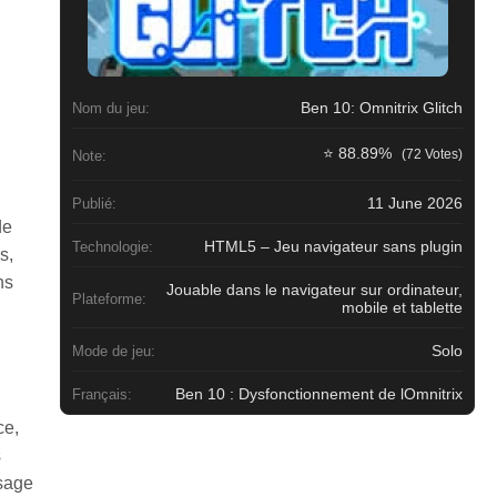
Ben 10: Omnitrix Glitch
Nom du jeu:
⭐ 88.89%
(72 Votes)
Note:
11 June 2026
Publié:
de
HTML5 – Jeu navigateur sans plugin
Technologie:
s,
ns
Jouable dans le navigateur sur ordinateur,
Plateforme:
mobile et tablette
Solo
Mode de jeu:
Ben 10 : Dysfonctionnement de lOmnitrix
Français:
ce,
s
ssage