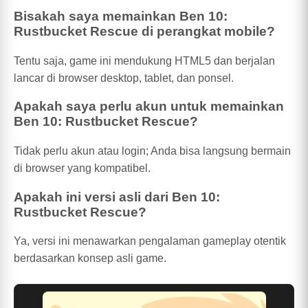
Bisakah saya memainkan Ben 10:
Rustbucket Rescue di perangkat mobile?
Tentu saja, game ini mendukung HTML5 dan berjalan
lancar di browser desktop, tablet, dan ponsel.
Apakah saya perlu akun untuk memainkan
Ben 10: Rustbucket Rescue?
Tidak perlu akun atau login; Anda bisa langsung bermain
di browser yang kompatibel.
Apakah ini versi asli dari Ben 10:
Rustbucket Rescue?
Ya, versi ini menawarkan pengalaman gameplay otentik
berdasarkan konsep asli game.