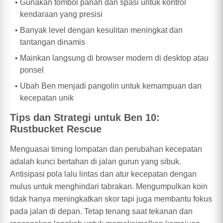
Gunakan tombol panah dan spasi untuk kontrol
kendaraan yang presisi
Banyak level dengan kesulitan meningkat dan
tantangan dinamis
Mainkan langsung di browser modern di desktop atau
ponsel
Ubah Ben menjadi pangolin untuk kemampuan dan
kecepatan unik
Tips dan Strategi untuk Ben 10:
Rustbucket Rescue
Menguasai timing lompatan dan perubahan kecepatan
adalah kunci bertahan di jalan gurun yang sibuk.
Antisipasi pola lalu lintas dan atur kecepatan dengan
mulus untuk menghindari tabrakan. Mengumpulkan koin
tidak hanya meningkatkan skor tapi juga membantu fokus
pada jalan di depan. Tetap tenang saat tekanan dan