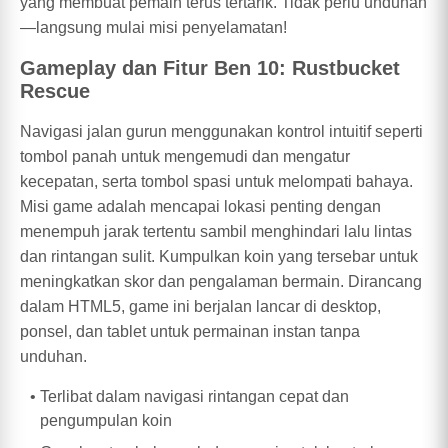
yang membuat pemain terus tertarik. Tidak perlu unduhan
—langsung mulai misi penyelamatan!
Gameplay dan Fitur Ben 10: Rustbucket
Rescue
Navigasi jalan gurun menggunakan kontrol intuitif seperti
tombol panah untuk mengemudi dan mengatur
kecepatan, serta tombol spasi untuk melompati bahaya.
Misi game adalah mencapai lokasi penting dengan
menempuh jarak tertentu sambil menghindari lalu lintas
dan rintangan sulit. Kumpulkan koin yang tersebar untuk
meningkatkan skor dan pengalaman bermain. Dirancang
dalam HTML5, game ini berjalan lancar di desktop,
ponsel, dan tablet untuk permainan instan tanpa
unduhan.
Terlibat dalam navigasi rintangan cepat dan
pengumpulan koin