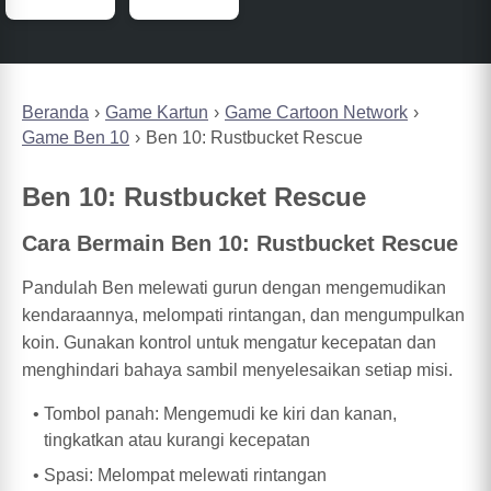
Beranda
Game Kartun
Game Cartoon Network
Game Ben 10
Ben 10: Rustbucket Rescue
Ben 10: Rustbucket Rescue
Cara Bermain Ben 10: Rustbucket Rescue
Pandulah Ben melewati gurun dengan mengemudikan
kendaraannya, melompati rintangan, dan mengumpulkan
koin. Gunakan kontrol untuk mengatur kecepatan dan
menghindari bahaya sambil menyelesaikan setiap misi.
Tombol panah: Mengemudi ke kiri dan kanan,
tingkatkan atau kurangi kecepatan
Spasi: Melompat melewati rintangan