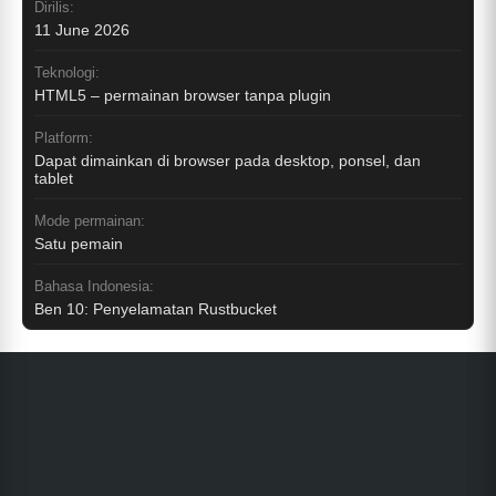
Dirilis:
11 June 2026
Teknologi:
HTML5 – permainan browser tanpa plugin
Platform:
Dapat dimainkan di browser pada desktop, ponsel, dan
tablet
Mode permainan:
Satu pemain
Bahasa Indonesia:
Ben 10: Penyelamatan Rustbucket