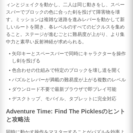
ィンとジェイクを動かし、二人は同じ動きをし、スペー
スバーでブロックの色に合った剣を投げて障害物を壊
す。ミッションは複雑な迷路を進みレバーを動かして新
しいルートを開き、各レベルのすべてのピクルスを集め
ること。ステージが進むごとに難易度が上がり、より集
中力と素早い反射神経が求められる。
矢印キーとスペースバーで同時にキャラクターを操作
し剣を投げる
色合わせの仕組みで特定のブロックを壊し道を開く
パズルとレバーが満載の難易度が上がる複数のレベル
ダウンロード不要で最新ブラウザで即プレイ可能
デスクトップ、モバイル、タブレットに完全対応
Adventure Time: Find The Picklesのヒント
と攻略法
同時に動かす操作をマスターすることがパズルを効率よ