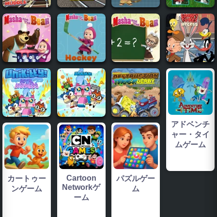
アドベンチ
ャー・タイ
ムゲーム
Cartoon
カートゥー
パズルゲー
Networkゲ
ンゲーム
ム
ーム