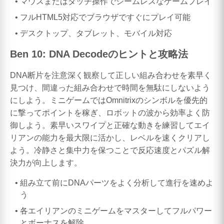
マウスまたはタッチ操作でシームレスなゲームプレイ
フルHTML5対応でブラウザですぐにプレイ可能
デスクトップ、タブレット、モバイル対応
Ben 10: DNA Decodeのヒントと攻略法
DNA断片を注意深く観察して正しい組み合わせを素早く
見つけ、間違った組み合わせで時間を無駄にしないよう
にしよう。ミニゲームではOmnitrixのシンボルを優先的
に撃ってポイントを稼ぎ、ロボットの波から効率よく防
御しよう。素早いスワイプと正確な動きを練習してエイ
リアンの能力を最大限に活かし、レベルを速くクリアし
よう。冷静さと集中力を保つことで反応速度とパズル解
決力が向上します。
組み立て前にDNAパーツをよく分析して進行を速めよ
う
各エイリアンのミニゲームをマスターしてフルパワー
とボーナスを解除