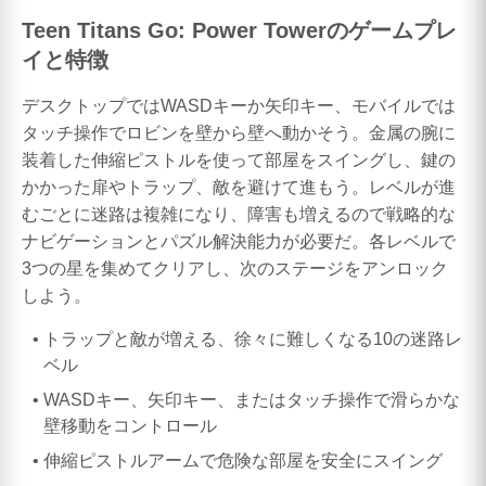
Teen Titans Go: Power Towerのゲームプレ
イと特徴
デスクトップではWASDキーか矢印キー、モバイルでは
タッチ操作でロビンを壁から壁へ動かそう。金属の腕に
装着した伸縮ピストルを使って部屋をスイングし、鍵の
かかった扉やトラップ、敵を避けて進もう。レベルが進
むごとに迷路は複雑になり、障害も増えるので戦略的な
ナビゲーションとパズル解決能力が必要だ。各レベルで
3つの星を集めてクリアし、次のステージをアンロック
しよう。
トラップと敵が増える、徐々に難しくなる10の迷路レ
ベル
WASDキー、矢印キー、またはタッチ操作で滑らかな
壁移動をコントロール
伸縮ピストルアームで危険な部屋を安全にスイング