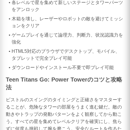
各レベルで星を集めて新しいステージとタワーパーツ
をアンロック
木箱を壊し、レーザーやロボットの敵を避けてミッシ
ョンをクリア
ゲームプレイを通じて論理力、判断力、状況認識力を
強化
HTML5対応のブラウザでデスクトップ、モバイル、
タブレットで完全プレイ可能
ダウンロードやインストール不要で即プレイ可能
Teen Titans Go: Power Towerのコツと攻略
法
ピストルのスイングのタイミングと正確さをマスターす
ることが、危険なタワーの部屋をうまく進む鍵だ。敵の
動きやトラップの発動パターンをよく観察してから動こ
う。すべての星を集めてレベルクリアを確実にし、焦ら
ずに何度も挑戦して腕を磨こう。安全なルートを作るた