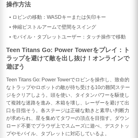
操作方法
ロビンの移動：WASDキーまたは矢印キー
伸縮ピストルアームで壁間をスイング
モバイル・タブレットユーザー：タッチ操作で移動
Teen Titans Go: Power Towerをプレイ：ト
ラップを避けて敵を出し抜け！オンラインで
遊ぼう
Teen Titans Go: Power Towerでロビンを操作し、致命的
なトラップやロボットの敵が待ち受ける10の難関ステー
ジをクリアしよう。頭を使い、タイタンパワーを駆使し
て複雑な迷路を進み、木箱を壊し、レーザーを避けて出
口を目指そう。各ステージは正確な動きと素早い判断力
が求められ、星を集めてタワーの頂点を目指す。ダウン
ロード不要でブラウザ上でスムーズに遊べ、デスクトッ
プやモバイル、タブレットに対応しているよ。