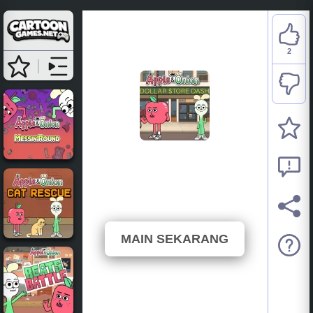
2
Apple and Onion: Dollar
Store Dash
⭐ 100% (2 Undian)
MAIN SEKARANG