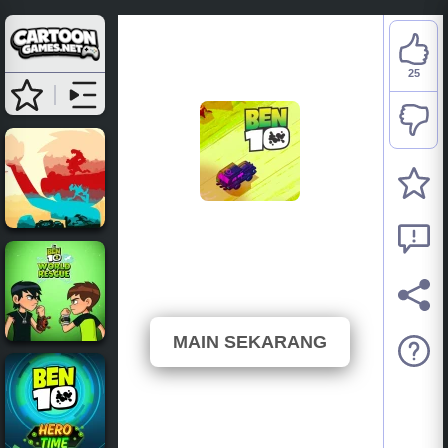
25
Ben 10: Upgrade
Chasers
⭐ 71.43% (35 Undian)
MAIN SEKARANG