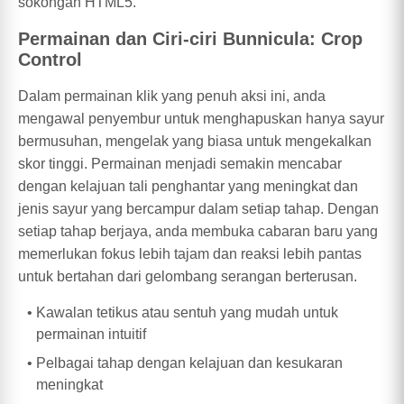
sokongan HTML5.
Permainan dan Ciri-ciri Bunnicula: Crop
Control
Dalam permainan klik yang penuh aksi ini, anda
mengawal penyembur untuk menghapuskan hanya sayur
bermusuhan, mengelak yang biasa untuk mengekalkan
skor tinggi. Permainan menjadi semakin mencabar
dengan kelajuan tali penghantar yang meningkat dan
jenis sayur yang bercampur dalam setiap tahap. Dengan
setiap tahap berjaya, anda membuka cabaran baru yang
memerlukan fokus lebih tajam dan reaksi lebih pantas
untuk bertahan dari gelombang serangan berterusan.
Kawalan tetikus atau sentuh yang mudah untuk
permainan intuitif
Pelbagai tahap dengan kelajuan dan kesukaran
meningkat