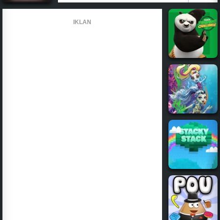
IKLAN