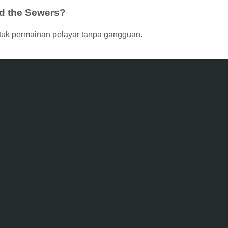
nd the Sewers?
ntuk permainan pelayar tanpa gangguan.