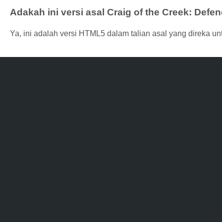
Adakah ini versi asal Craig of the Creek: Defe
Ya, ini adalah versi HTML5 dalam talian asal yang direka u