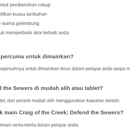
untuk pembersihan cekap
tifkan kuasa tambahan
ar warna gelembung
uk memperbaiki skor terbaik anda
s percuma untuk dimainkan?
 sepenuhnya untuk dimainkan terus dalam pelayar anda tanpa 
 the Sewers di mudah alih atau tablet?
blet, dan peranti mudah alih menggunakan kawalan sentuh.
 main Craig of the Creek: Defend the Sewers?
rmain serta-merta dalam pelayar anda.