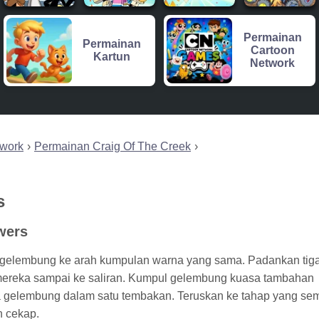
Permainan
Permainan
Cartoon
Kartun
Network
twork
Permainan Craig Of The Creek
s
wers
 gelembung ke arah kumpulan warna yang sama. Padankan tig
ereka sampai ke saliran. Kumpul gelembung kuasa tambahan
 gelembung dalam satu tembakan. Teruskan ke tahap yang se
 cekap.