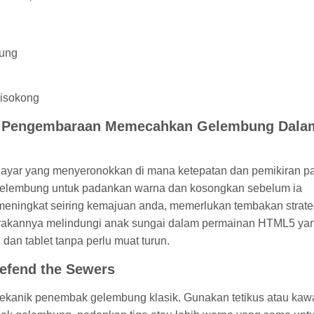
bung
disokong
rs: Pengembaraan Memecahkan Gelembung Dala
pelayar yang menyeronokkan di mana ketepatan dan pemikiran p
k gelembung untuk padankan warna dan kosongkan sebelum ia
meningkat seiring kemajuan anda, memerlukan tembakan strate
-rakannya melindungi anak sungai dalam permainan HTML5 ya
dan tablet tanpa perlu muat turun.
Defend the Sewers
ekanik penembak gelembung klasik. Gunakan tetikus atau kaw