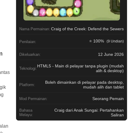
Craig of the Creek: Defend the Sewers
Nama Permainan:
⭐ 100%
(9 Undian)
Penilaian:
m
12 June 2026
Dikeluarkan:
HTML5 - Main di pelayar tanpa plugin (mudah
Teknologi:
alih & desktop)
antas
Boleh dimainkan di pelayar pada desktop,
Platform:
gik
mudah alih dan tablet
ng
Seorang Pemain
Mod Permainan:
Craig dari Anak Sungai: Pertahankan
Bahasa
Melayu:
Saliran
alan