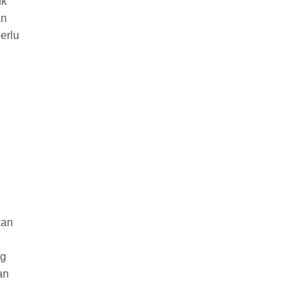
uk
an
erlu
kan
ng
an