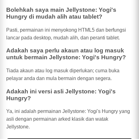
Bolehkah saya main Jellystone: Yogi's
Hungry di mudah alih atau tablet?
Pasti, permainan ini menyokong HTML5 dan berfungsi
lancar pada desktop, mudah alih, dan peranti tablet.
Adakah saya perlu akaun atau log masuk
untuk bermain Jellystone: Yogi's Hungry?
Tiada akaun atau log masuk diperlukan; cuma buka
pelayar anda dan mula bermain dengan segera.
Adakah ini versi asli Jellystone: Yogi's
Hungry?
Ya, ini adalah permainan Jellystone: Yogi's Hungry yang
asli dengan permainan arked klasik dan watak
Jellystone.