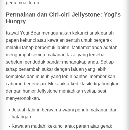
perlu muat turun.
Permainan dan Ciri-ciri Jellystone: Yogi's
Hungry
Kawal Yogi Bear menggunakan kekunci anak panah
papan kekunci atau kawalan sentuh untuk bergerak
melalui tahap berbentuk labirin. Matlamat anda adalah
mengumpul semua makanan lazat yang tersebar
sebelum penduduk bandar menangkap anda. Setiap
tahap bertambah sukar dengan laluan yang lebih
kompleks dan musuh yang lebih pantas, memberikan
cabaran berterusan. Mekanik arked klasik digabungkan
dengan humor Jellystone menjadikan setiap sesi
menyeronokkan.
Jelajah labirin berwarna-warni penuh makanan dan
halangan
Kawalan mudah: kekunci anak panah atau gerak