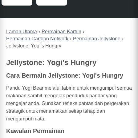
Laman Utama
Permainan Kartun
Permainan Cartoon Network
Permainan Jellystone
Jellystone: Yogi's Hungry
Jellystone: Yogi's Hungry
Cara Bermain Jellystone: Yogi's Hungry
Pandu Yogi Bear melalui labirin untuk mengumpul semua
makanan sambil mengelak penduduk bandar yang
mengejar anda. Gunakan refleks pantas dan pergerakan
strategik untuk menamatkan setiap tahap dan
mengumpul mata.
Kawalan Permainan