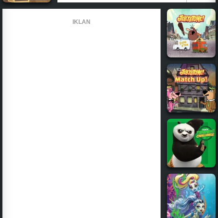
IKLAN