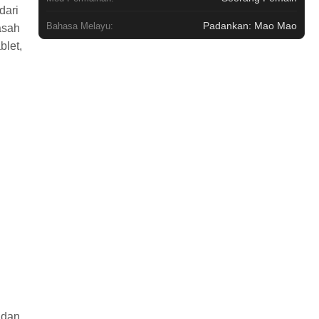
dari
Padankan: Mao Mao
Bahasa Melayu:
asah
blet,
 dan