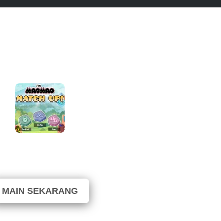
atch Up: Mao Mao
⭐ 100% (1 Undian)
MAIN SEKARANG