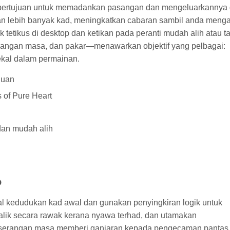
, bertujuan untuk memadankan pasangan dan mengeluarkannya 
n lebih banyak kad, meningkatkan cabaran sambil anda meng
tetikus di desktop dan ketikan pada peranti mudah alih atau ta
erangan masa, dan pakar—menawarkan objektif yang pelbagai:
ekal dalam permainan.
juan
of Pure Heart
dan mudah alih
o
 kedudukan kad awal dan gunakan penyingkiran logik untuk
lik secara rawak kerana nyawa terhad, dan utamakan
serangan masa memberi ganjaran kepada pengecaman pantas