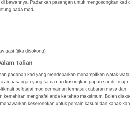
ak di bawahnya. Padankan pasangan untuk mengosongkan kad 
ntung pada mod.
igasi (jika disokong)
alam Talian
ainan padanan kad yang mendebarkan menampilkan watak-wata
mencari pasangan yang sama dan kosongkan papan sambil maju
 Nikmati pelbagai mod permainan termasuk cabaran masa dan
an kemahiran menghafal anda ke tahap maksimum. Boleh diaks
i menawarkan keseronokan untuk pemain kasual dan kanak-ka