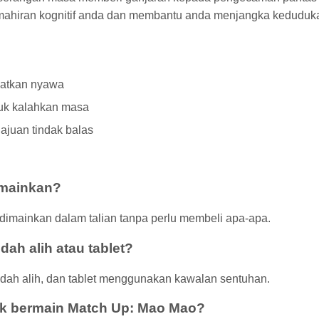
 kemahiran kognitif anda dan membantu anda menjangka keduduk
matkan nyawa
uk kalahkan masa
ajuan tindak balas
imainkan?
imainkan dalam talian tanpa perlu membeli apa-apa.
ah alih atau tablet?
udah alih, dan tablet menggunakan kawalan sentuhan.
uk bermain Match Up: Mao Mao?