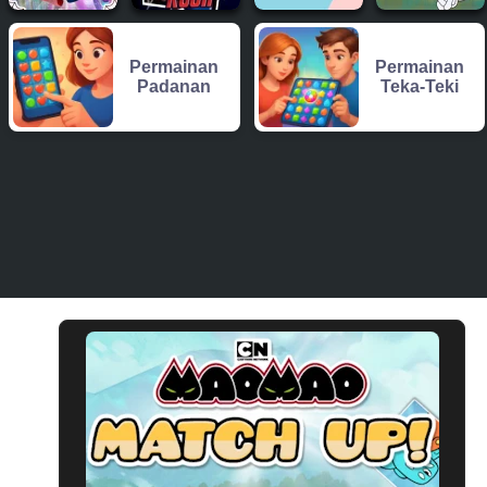
Permainan
Permainan
Padanan
Teka-Teki