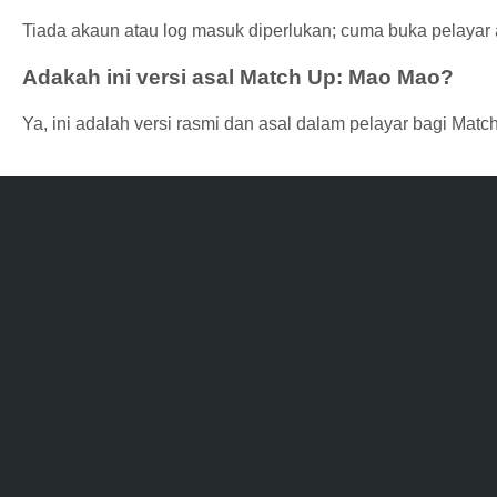
Tiada akaun atau log masuk diperlukan; cuma buka pelayar 
Adakah ini versi asal Match Up: Mao Mao?
Ya, ini adalah versi rasmi dan asal dalam pelayar bagi Mat