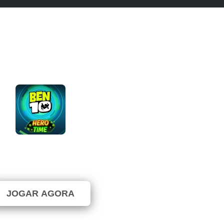
Ben 10: Hero Time
⭐ 78.13% (32 Votos)
JOGAR AGORA