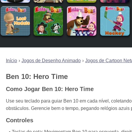
Início
Jogos de Desenho Animado
Jogos de Cartoon Net
Ben 10: Hero Time
Como Jogar Ben 10: Hero Time
Use seu teclado para guiar Ben 10 em cada nível, coletando
obstáculos. Gerencie bem o tempo, pegando relógios azuis
Controles
Teclas de seta: Movimentam Ben 10 para esquerda, direit