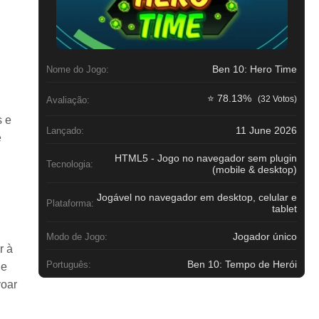
Ben 10: Hero Time
Nome do Jogo:
⭐ 78.13%
(32 Votos)
Avaliação:
s e
11 June 2026
Lançado:
e
HTML5 - Jogo no navegador sem plugin
Tecnologia:
(mobile & desktop)
Jogável no navegador em desktop, celular e
Plataforma:
tablet
Jogador único
Modo de Jogo:
r à
Ben 10: Tempo de Herói
Português:
 e
voar