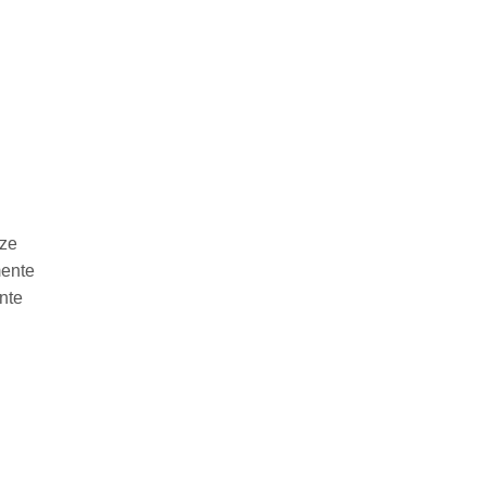
ize
mente
nte