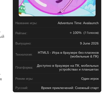
Adventure Time: Avalaunch
Название игры:
,
⭐ 100%
(7 Голосов)
Рейтинг:
ный
9 June 2026
Выпущено:
HTML5 - Игра в браузере без плагинов
Технология:
(мобильные & ПК)
Доступно в браузере на ПК, мобильных
Платформа:
устройствах и планшетах
.
Один игрок
Режим игры:
я
Время приключений: Снежный старт
Русский: