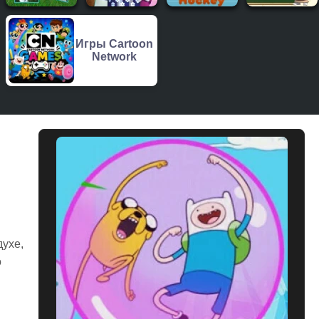
Игры Cartoon
Network
духе,
о