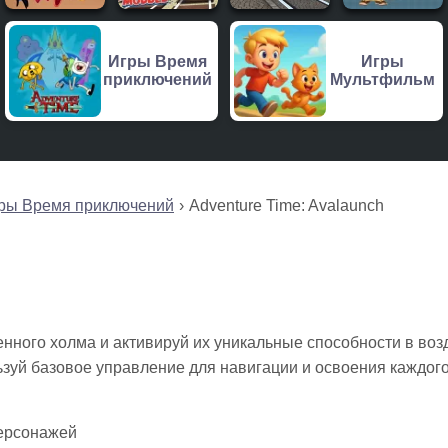
Игры Время
Игры
приключений
Мультфильм
ры Время приключений
Adventure Time: Avalaunch
нного холма и активируй их уникальные способности в воз
ьзуй базовое управление для навигации и освоения каждог
персонажей