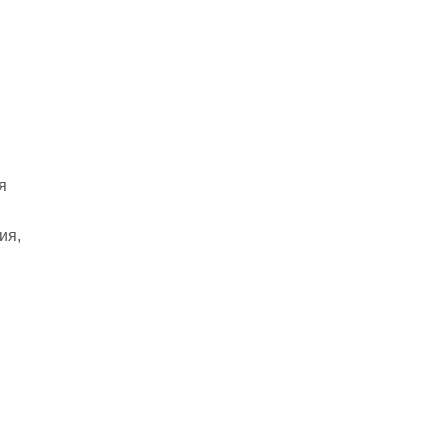
я
ия,