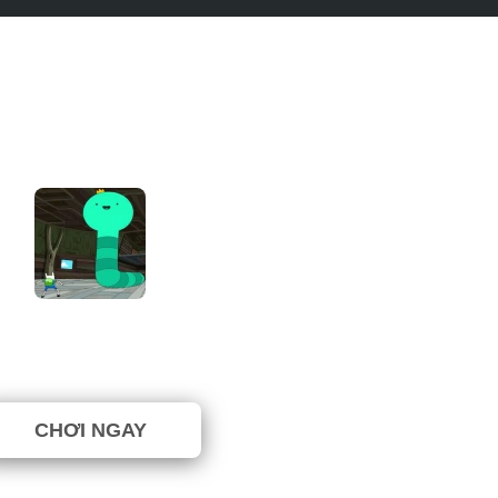
re Time: Break the Worm
 77.78% (27 Phiếu bầu)
CHƠI NGAY