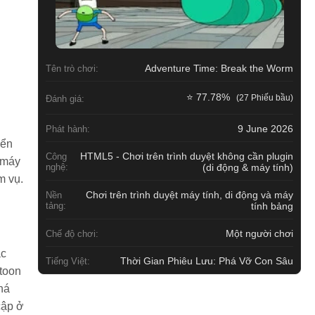
Adventure Time: Break the Worm
Tên trò chơi:
⭐ 77.78%
(27 Phiếu bầu)
Đánh giá:
9 June 2026
Phát hành:
iển
HTML5 - Chơi trên trình duyệt không cần plugin
Công
 máy
nghệ:
(di động & máy tính)
m vụ.
Chơi trên trình duyệt máy tính, di động và máy
Nền
tảng:
tính bảng
Một người chơi
Chế độ chơi:
ác
Thời Gian Phiêu Lưu: Phá Vỡ Con Sâu
Tiếng Việt:
rtoon
há
cập ở