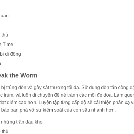
quan
 thù
e Time
bị di động
à
eak the Worm
 bị trúng đòn và gây sát thương tối đa. Sử dụng đòn tấn công đ
 trùm, và luôn di chuyển để né tránh các mối đe dọa. Làm que
ạt điểm cao hơn. Luyện tập từng cấp độ sẽ cải thiện phản xạ v
 bảo bạn phá vỡ sự kiểm soát của con sâu nhanh hơn.
g những trận đấu khó
 thù