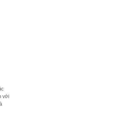
ặc
n với
à