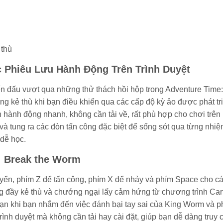
 thù
 Phiêu Lưu Hành Động Trên Trình Duyệt
n đấu vượt qua những thử thách hồi hộp trong Adventure Time:
g kẻ thù khi bạn điều khiển qua các cấp độ kỳ ảo được phát tr
n hành động nhanh, không cần tải về, rất phù hợp cho chơi trên
 và tung ra các đòn tấn công đặc biệt để sống sót qua từng nhiệ
 dễ học.
: Break the Worm
uyển, phím Z để tấn công, phím X để nhảy và phím Space cho c
g đầy kẻ thù và chướng ngại lấy cảm hứng từ chương trình Ca
bạn khi bạn nhắm đến việc đánh bại tay sai của King Worm và p
trình duyệt mà không cần tải hay cài đặt, giúp bạn dễ dàng truy 