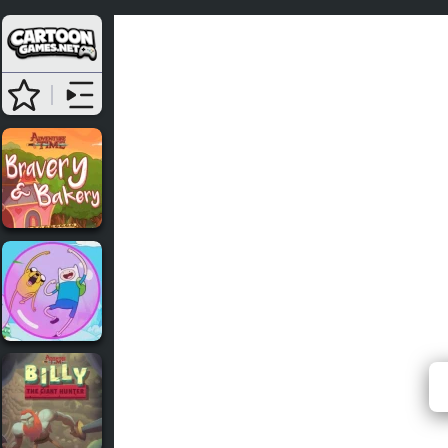
Adventu
⭐