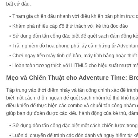
bất cứ đâu.
Tham gia chiến đấu nhanh với điều khiển bàn phím trực 
Khám phá nhiều cấp độ thử thách với kẻ thù độc đáo
Sử dụng đòn tấn công đặc biệt để quét sạch đám đông kẻ
Trải nghiệm đồ họa phong phú lấy cảm hứng từ Adventur
Chơi ngay trên máy tính để bàn, máy tính bảng hoặc thiết 
Hoàn toàn tương thích với HTML5 cho hiệu suất mượt m
Mẹo và Chiến Thuật cho Adventure Time: Br
Tập trung vào thời điểm nhảy và tấn công chính xác để tránh
biệt một cách khôn ngoan để quét sạch nhóm kẻ thù khó hoặc
điều khiển để thực hiện các combo và chuỗi tấn công nhằm đ
giúp bạn dự đoán được các kiểu hành động của kẻ thù, đảm
Sử dụng đòn tấn công đặc biệt một cách chiến lược tron
Luôn di chuyển để tránh các đòn đánh và nguy hiểm từ kẻ