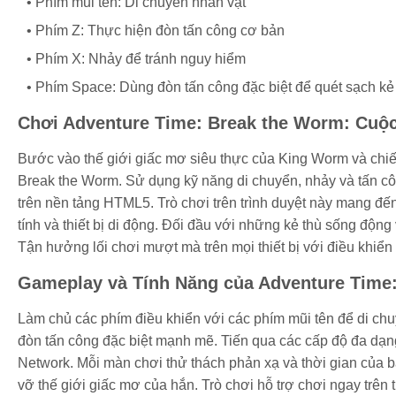
Phím mũi tên: Di chuyển nhân vật
Phím Z: Thực hiện đòn tấn công cơ bản
Phím X: Nhảy để tránh nguy hiểm
Phím Space: Dùng đòn tấn công đặc biệt để quét sạch kẻ
Chơi Adventure Time: Break the Worm: Cuộc
Bước vào thế giới giấc mơ siêu thực của King Worm và chiế
Break the Worm. Sử dụng kỹ năng di chuyển, nhảy và tấn côn
trên nền tảng HTML5. Trò chơi trên trình duyệt này mang đế
tính và thiết bị di động. Đối đầu với những kẻ thù sống động
Tận hưởng lối chơi mượt mà trên mọi thiết bị với điều khiển
Gameplay và Tính Năng của Adventure Time
Làm chủ các phím điều khiển với các phím mũi tên để di ch
đòn tấn công đặc biệt mạnh mẽ. Tiến qua các cấp độ đa dạn
Network. Mỗi màn chơi thử thách phản xạ và thời gian của 
vỡ thế giới giấc mơ của hắn. Trò chơi hỗ trợ chơi ngay trên 