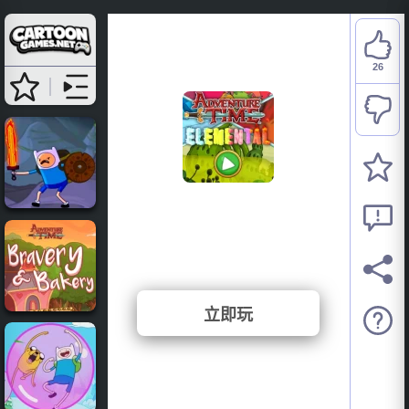
26
Adventure Time:
Elemental
⭐ 89.66% (29 投票)
立即玩