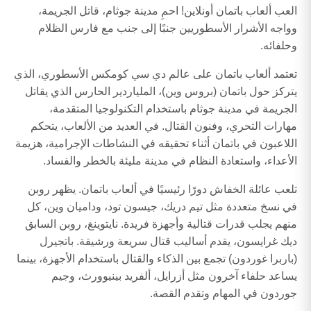
العب ألعاب باتمان أونلاين! احمِ مدينة جوثام، قاتل الجريمة،
وواجه الأشرار الأسطوريين جنبًا إلى جنب مع فارس الظلام
وحلفائه.
تعتمد ألعاب باتمان على عالم دي سي كومكس الأسطوري، الذي
يتركز حول باتمان (بروس وين)، الملياردير الحارس الذي يقاتل
الجريمة في مدينة جوثام باستخدام التكنولوجيا المتقدمة،
مهارات التحري، وفنون القتال. في العديد من الألعاب، يتحكم
اللاعبون في باتمان أثناء تحقيقه في النشاطات الإجرامية، هزيمة
الأعداء، واستعادة النظام في مدينة مليئة بالخطر والفساد.
تلعب عائلة الخفاش دورًا رئيسيًا في ألعاب باتمان. يظهر روبن
في نسخ متعددة مثل تيم دريك، جيسون تود، وداميان وين، كل
منهم يجلب قدرات قتالية وأجهزة فريدة. نايتوينغ، روبن السابق
ديك غرايسون، يقدم أساليب قتال سريعة ورشيقة. باتجيرل
(باربرا غوردون) تجمع بين الذكاء والقتال باستخدام الأجهزة، بينما
يساعد حلفاء آخرون مثل أزرايل، ألفريد بينيوورث، وجيم
جوردون في المهام وتقدم القصة.