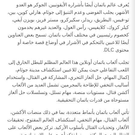
يُعرف عالم باتمان أيضًا بأشراره الأيقونيين. الجوكر هو العدو
الأشهر، يجلب الفوضى وعدم التنبؤ إلى جوثام. هارلي كوين، بين،
تو-فيس، البطريق، ريدلر، سكيركرو، مستر فريز، بويزن آيفي،
كيلر كروك، كلايفيس، رأس الغول، والعديد غيرهم يخدمون
كخصوم رئيسيين في مختلف ألعاب باتمان. تسمح بعض العناوين
أيضًا للاعبين بالتحكم في الأشرار في أوضاع قصة خاصة أو
محتوى DLC.
تجلب ألعاب باتمان أونلاين هذا العالم المظلم للبطل الخارق إلى
اللعب التفاعلي حيث يمكن للاعبين استكشاف مدينة جوثام،
إكمال المهام، حل ألغاز التحري، المشاركة في القتال، واستخدام
أساليب التخفي للإطاحة بالمجرمين. تشمل العديد من الألعاب
أكشن قتال، مستويات منصة، مهام تسلل، وتسلسلات حل ألغاز
مستوحاة من قدرات باتمان التحقيقية.
تأتي ألعاب باتمان بأنماط متعددة، بما في ذلك منصات الأكشن،
ألعاب القتال، مهام التخفي، استكشاف العالم المفتوح، تحقيقات
الألغاز، وتحديات القتال بأسلوب الأركيد. تركز بعض الألعاب على
القتال اليدوي المكثف، بينما تؤكد أخرى على الاستراتيجية،