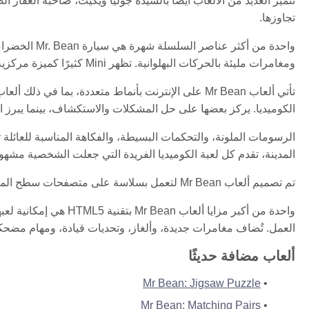
تجاوزها.
ومغامرات مليئة بالحركات البهلوانية. تظهر Mini كثيرًا كميزة مركزية في طريقة اللعب في ألعاب Mr Bean على المتصفح.
تأتي ألعاب Mr Bean على الإنترنت بأنماط متعددة، بم
الكوميديا. يركز بعضها على حل المشكلات والاستكشاف، بينما يبرز ال
المدينة، تقدم كل لعبة الكوميديا الفريدة التي جعلت الشخصية مشهورة
تم تصميم ألعاب Mr Bean لتعمل بسلاسة على متصفحات سطح المكتب، والهواتف المحمولة، والأجهزة اللوحية. لا تتطلب تثبيتًا ويمكن لعبها فورًا مع تحكمات بسيطة وطريقة لعب سهلة الوصول.
العمل. تُضاف مغامرات جديدة، وألغاز، وتحديات قيادة، ومهام مضحكة با
ألعاب مضافة حديثًا
Mr Bean: Jigsaw Puzzle
Mr Bean: Matching Pairs