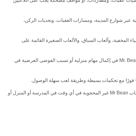
M، وقطها المشاغب سكرابر. غالبًا ما تخلق هذه الشخصيات عقبات، ومطاردات، أو مواقف مضحكة يجب على اللاعبين
يادة للاعبين التحكم في سيارته الكلاسيكية عبر شوارع المدينة، ومسارات العقبات، وتحديات الركن،
 الأشياء المخفية، وألعاب السباق، والألعاب الصغيرة القائمة على
الرسومات الملونة، والتحكمات البسيطة، والفكاهة المناسبة للعائلة تجعل هذه الألعاب ممتعة للاعبين من جميع الأعمار. سواء كنت تساعد Mr. Bean في إكمال مهام منزلية أو تسبب الفوضى العرضية في
واحدة من أكبر مزايا ألعاب Mr Bean بتقنية HTML5 هي إمكانية لعبها مباشرة في متصفحك دون الحاجة إلى تحميلات. يمكنك الاستمتاع بألعاب Mr Bean غير المحجوبة في أي وقت في المدرسة أو المنزل أو