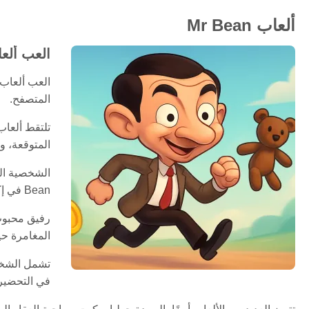
ألعاب Mr Bean
العب ألعاب Mr Bean مجانًا عل
المتصفح.
المتوقعة، و
Bean في إكمال المهام، وحل المشكلات، وتجنب المشاكل، والتنقل في سيناريوهات فكاهية باستخدام التفكير الذكي والتوقيت الكوميدي.
المغامرة حي
في التحضير ل