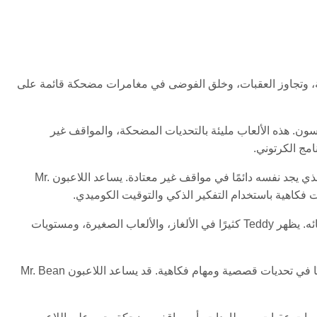
ترنت! ساعد Mr. Bean في إكمال مهام سخيفة، وتجاوز العقبات، وخلق الفوضى في مغامرات مضحكة قائمة على
 روان أتكينسون. هذه الألعاب مليئة بالتحديات المضحكة، والمواقف غير
مج الكرتوني.
الشخصية الرئيسية في كل لعبة تقريبًا هي Mr. Bean، الرجل المشاغب والمخترع الذي يجد نفسه دائمًا في مواقف غير معتادة. يساعد اللاعبون Mr.
رفيق محبوب في العديد من الألعاب هو Teddy، دب Mr. Bean الوفي وأقرب أصدقائه. يظهر Teddy كثيرًا في الألغاز، والألعاب الصغيرة، ومستويات
تشمل الشخصيات المتكررة الأخرى إيرما جوب، صديقة Mr. Bean، التي تظهر أحيانًا في تحديات قصصية ومهام فكاهية. قد يساعد اللاعبون Mr. Bean