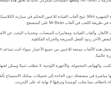
تتميز العديد من الألعاب أيضًا بالسيدة جوليا ويكيت، صاحبة العقار الصارمة لـ r. Bean
واحدة من أكثر عناصر السلسلة شهرة هي سيارة Mr. Bean الخضراء الشهيرة Mini. تتيح ألعاب الق
ا في ذلك ألعاب الألغاز، وألعاب القيادة، ومغامرات المنصات، وتحديات البحث عن
بعض الآخر ردود الفعل السريعة والحركة الفكاهية.
 عالميًا.
نتظام، مما يجلب كوميديا وترفيهًا لا نهاية له على الإنترنت.