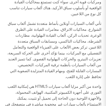
ومركبات قوية أخرى. سواء كنت تستمتع بمحاكيات القيادة
الواقعية أو بأسلوب سباق الأركيد، هناك ألعاب سيارات تناسب
كل نوع من اللاعبين.
تأتي ألعاب السيارات أونلاين بأنماط متعددة تشمل ألعاب سباق
الشوارع، محاكيات الانزلاق، مغامرات القيادة على الطرق
الوعرة، تحديات الركن، ألعاب القيادة البهلوانية، مطاردات
الشرطة، محاكيات التاكسي، ومسابقات السباق متعددة
اللاعبين. تركز بعض الألعاب على الفيزياء الواقعية والتعامل
التفصيلي مع المركبات، بينما تؤكد أخرى على الحركة السريعة،
تعزيزات النيترو، والحركات البهلوانية القصوى. كما تتميز العديد
من ألعاب السيارات بأنظمة ترقية المركبات، التخصيص،
المسارات القابلة للفتح، ومهام القيادة المتزايدة الصعوبة التي
تحافظ على إثارة اللعب.
واحدة من أكبر مزايا ألعاب سيارات HTML5 هي إمكانية اللعب
الفوري على أجهزة الكمبيوتر المكتبية، الهواتف المحمولة،
والأجهزة اللوحية دون الحاجة إلى تحميل أو تثبيت. يمكنك
الاستمتاع بألعاب سيارات غير محجوبة مباشرة في متصفحك في