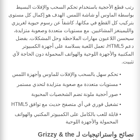
رتب قطع الأحجية باستخدام تحكم السحب والإفلات البسيط
بواسطة الماوس أو شاشة اللمس. الهدف هو إكمال كل مستوى
بتركيب كل القطع في مكانها، كاشفاً عن رسوم حيوية لغريزي
والليمينغز المشاغبين. مع مستويات متعددة وصعوبة متزايدة،
سيحسن اللاعبون مهارات الملاحظة وحل المشكلات. بفضل
دعم HTML5، تعمل اللعبة بسلاسة على أجهزة الكمبيوتر
المكتبية والأجهزة اللوحية والهواتف المحمولة دون الحاجة لأي
تثبيت.
تحكم سهل بالسحب والإفلات للماوس وأجهزة اللمس
مستويات متعددة مع صعوبة متزايدة لتحدي مستمر
صور أحجية ملونة تضم الشخصيات المحبوبة
تشغيل فوري في أي متصفح حديث مع توافق HTML5
قابلة للعب بالكامل على الكمبيوتر المكتبي والهواتف
المحمولة والأجهزة اللوحية
نصائح واستراتيجيات لـ Grizzy & the