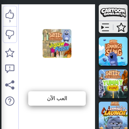
3
Grizzy & the Lemmings:
Jigsaw Puzzle
⭐ 100% (3 الأصوات)
العب الآن