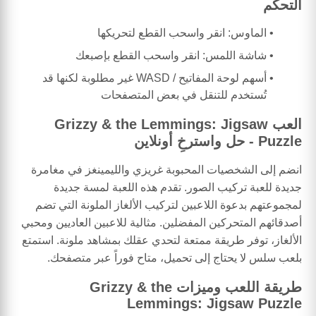
التحكم
الماوس: انقر واسحب القطع لتحريكها
شاشة اللمس: انقر واسحب القطع بإصبعك
أسهم لوحة المفاتيح / WASD غير مطلوبة لكنها قد
تُستخدم للتنقل في بعض المتصفحات
العب Grizzy & the Lemmings: Jigsaw
Puzzle - حل واسترخِ أونلاين
انضم إلى الشخصيات المحبوبة غريزي والليمينغز في مغامرة
جديدة للعبة تركيب الصور. تقدم هذه اللعبة لمسة جديدة
لمجموعتهم بدعوة اللاعبين لتركيب الألغاز الملونة التي تضم
أصدقائهم المتحركين المفضلين. مثالية للاعبين العاديين ومحبي
الألغاز، توفر طريقة ممتعة لتحدي عقلك بمشاهد ملونة. استمتع
بلعب سلس لا يحتاج إلى تحميل، متاح فوراً عبر متصفحك.
طريقة اللعب وميزات Grizzy & the
Lemmings: Jigsaw Puzzle