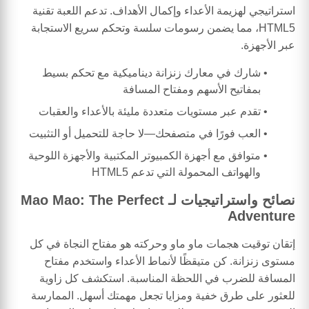
استراتيجي لهزيمة الأعداء وإكمال الأهداف. تدعم اللعبة تقنية
HTML5، مما يضمن رسومات سلسة وتحكم سريع الاستجابة
عبر الأجهزة.
شارك في معارك زنزانة ديناميكية مع تحكم بسيط
بمفاتيح الأسهم ومفتاح المسافة
تقدم عبر مستويات متعددة مليئة بالأعداء والعقبات
العب فورًا في متصفحك—لا حاجة للتحميل أو التثبيت
متوافق مع أجهزة الكمبيوتر المكتبية والأجهزة اللوحية
والهواتف المحمولة التي تدعم HTML5
نصائح واستراتيجيات لـ Mao Mao: The Perfect
Adventure
إتقان توقيت هجمات ماو ماو وحركته هو مفتاح النجاة في كل
مستوى زنزانة. كن متيقظًا لأنماط الأعداء واستخدم مفتاح
المسافة للضرب في اللحظة المناسبة. استكشف كل زاوية
للعثور على طرق خفية ومزايا تجعل مهمتك أسهل. الممارسة