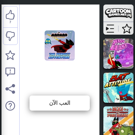
7
Mao Mao: The Perfect
Adventure
⭐ 77.78% (9 الأصوات)
العب الآن