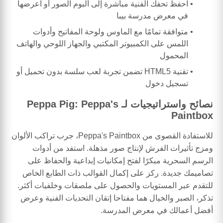
احفظ تحفك الفنية مباشرة إلى ألبوم الصور أو اعرضها
في معرض مدرسة بيبا
متوافقة تمامًا مع الماوس ولوحة المفاتيح وأدوات
اللمس على الكمبيوتر المكتبي والجهاز اللوحي والهاتف
المحمول
تقنية HTML5 تضمن تجربة لعب سلسة بدون تحميل أو
تسجيل دخول
نصائح واستراتيجيات لـ Peppa Pig: Peppa's
Paintbox
للاستفادة القصوى من Peppa's Paintbox، جرب تراكب الألوان
ومزج تأثيرات الفرش لإنتاج صور مذهلة. استفد من أدوات
الرسم السحرية مبكرًا لفتح إمكانيات إبداعية والحفاظ على
تصاميمك جديدة. ركز على إكمال القوالب ذات الطابع الخاص
للتقدم عبر المستويات والحصول على ملصقات وخلفيات أكثر.
تذكر، الصبر والخيال هما مفتاحا إتقان التحديات الفنية وعرض
أفضل أعمالك في معرض المدرسة.