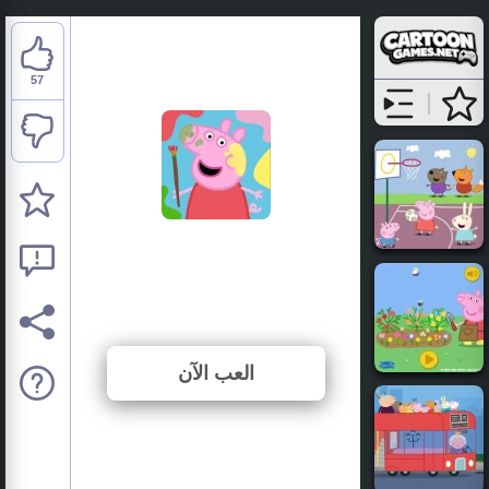
57
Peppa Pig: Peppa's
Paintbox
⭐ 76% (75 الأصوات)
العب الآن