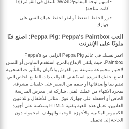
أسهم لوحة المفاتيح/WASD: للتنقل في القوائم (إذا
كانت متاحة)
زر الحفظ: اضغط أو انقر لحفظ عملك الفني على
جهازك
العب Peppa Pig: Peppa's Paintbox: اصنع فنًا
ملونًا على الإنترنت
اغمر نفسك في عالم Peppa Pig الزاهي مع Peppa's
Paintbox، حيث يلتقي الإبداع بالمرح. استخدم الماوس أو اللمس
لاختيار مجموعة متنوعة من الفرش والألوان والتأثيرات السحرية
لصنع تحفتك الفريدة. استكشف القوالب ذات الطابع الخاص التي
تضم بيبا وأصدقائها أو صمم من الصفر على خلفيات مشرقة.
بمجرد الانتهاء من عملك الفني، شاركه في معرض المدرسة
الخاص أو احفظه على جهازك فورًا. مثالي للأطفال واللاعبين
العاديين، تعمل هذه اللعبة بتقنية HTML5 بسلاسة على أجهزة
الكمبيوتر المكتبية والأجهزة اللوحية والهواتف المحمولة دون
الحاجة إلى تحميل.