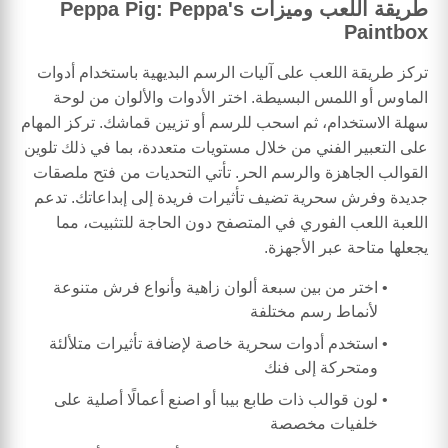
طريقة اللعب وميزات Peppa Pig: Peppa's
Paintbox
تركز طريقة اللعب على آليات الرسم البديهية باستخدام أدوات
الماوس أو اللمس البسيطة. اختر الأدوات والألوان من لوحة
سهلة الاستخدام، ثم اسحب للرسم أو تزيين قماشك. تركز المهام
على التعبير الفني من خلال مستويات متعددة، بما في ذلك تلوين
القوالب الجاهزة والرسم الحر. تأتي التحديات من فتح ملصقات
جديدة وفرش سحرية تضيف تأثيرات فريدة إلى إبداعاتك. تدعم
اللعبة اللعب الفوري في المتصفح دون الحاجة للتثبيت، مما
يجعلها متاحة عبر الأجهزة.
اختر من بين سبعة ألوان زاهية وأنواع فرش متنوعة
لأنماط رسم مختلفة
استخدم أدوات سحرية خاصة لإضافة تأثيرات متلألئة
ومتحركة إلى فنك
لون قوالب ذات طابع بيبا أو اصنع أعمالًا أصلية على
خلفيات مخصصة