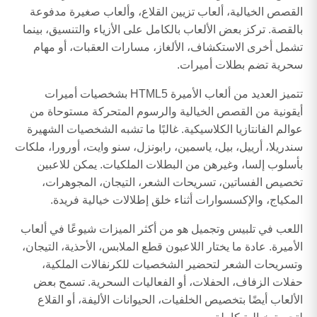
القصص الخيالية، ألعاب تزيين القلاع، وألعاب صغيرة مدفوعة
بالقصة. تركز بعض الألعاب بالكامل على الأزياء والتنسيق، بينما
تشمل أخرى الاستكشاف، الألغاز، مسارات العقبات، أو مهام
سحرية تضم بطلات أميرات.
تتميز العديد من ألعاب الأميرة HTML5 بشخصيات أميرات
أيقونية من القصص الخيالية والرسوم المتحركة مستوحاة من
عوالم الفانتازيا الكلاسيكية. غالبًا ما تشبه الشخصيات الشهيرة
سندريلا، أرييل، بيل، ياسمين، رابونزل، سنو وايت، أورورا، ملكات
بأسلوب إلسا، وغيرهن من البطلات الملكيات. يمكن للاعبين
تخصيص الفساتين، تسريحات الشعر، التيجان، المجوهرات،
المكياج، والإكسسوارات أثناء خلق إطلالات خيالية فريدة.
اللعب في تلبيس وتجميل هو من أكثر الميزات شيوعًا في ألعاب
الأميرة. عادة ما يختار اللاعبون قطع الملابس، الأحذية، التيجان،
وتسريحات الشعر لتحضير الشخصيات للكرنفالات الملكية،
حفلات الزفاف، الحفلات، أو الفعاليات السحرية. تسمح بعض
الألعاب أيضًا بتخصيص الخلفيات، الحيوانات الأليفة، أو القلاع