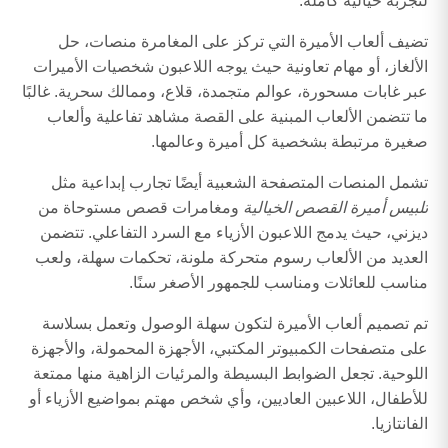
لتجربة خيالية كاملة.
تضيف ألعاب الأميرة التي تركز على المغامرة منصات، حل
الألغاز، أو مهام تعاونية حيث يوجه اللاعبون شخصيات الأميرات
عبر غابات مسحورة، عوالم متجمدة، قلاع، وممالك سحرية. غالبًا
ما تتضمن الألعاب المبنية على القصة مشاهد تفاعلية وألعاب
صغيرة مرتبطة بشخصية كل أميرة وعالمها.
تشمل المنصات المتصفحة الشعبية أيضًا تجارب إبداعية مثل
تلبيس أميرة القصص الخيالية
ومغامرات قصص مستوحاة من
ديزني، حيث يدمج اللاعبون الأزياء مع السرد التفاعلي. تتضمن
العديد من الألعاب رسوم متحركة ملونة، تحكمات سهلة، ولعب
مناسب للعائلات ومناسب للجمهور الأصغر سنًا.
تم تصميم ألعاب الأميرة لتكون سهلة الوصول وتعمل بسلاسة
على متصفحات الكمبيوتر المكتبي، الأجهزة المحمولة، والأجهزة
اللوحية. تجعل الضوابط البسيطة والمرئيات الزاهية منها ممتعة
للأطفال، اللاعبين العاديين، وأي شخص مهتم بمواضيع الأزياء أو
الفانتازيا.