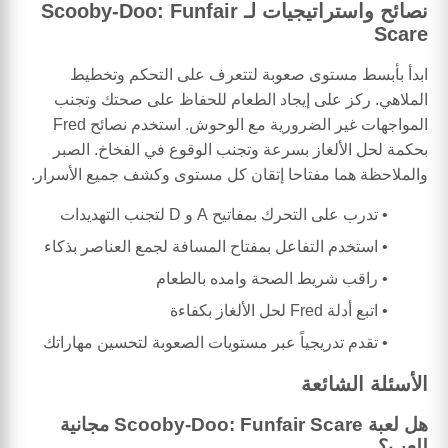
نصائح واستراتيجيات لـ Scooby-Doo: Funfair
Scare
ابدأ بأبسط مستوى صعوبة لتتعرف على التحكم وتخطيط
الملاهي. ركز على إيجاد الطعام للحفاظ على صحتك وتجنب
المواجهات غير الضرورية مع الوحوش. استخدم نصائح Fred
بحكمة لحل الألغاز بسرعة وتجنب الوقوع في الفخاخ. الصبر
والملاحظة هما مفتاحا إتقان كل مستوى وكشف جميع الأسرار.
تدرب على التحرك بمفاتيح A و D لتجنب التهديدات
استخدم التفاعل بمفتاح المسافة لجمع العناصر بذكاء
راقب شريط الصحة وامده بالطعام
اتبع أدلة Fred لحل الألغاز بكفاءة
تقدم تدريجياً عبر مستويات الصعوبة لتحسين مهاراتك
الأسئلة الشائعة
هل لعبة Scooby-Doo: Funfair Scare مجانية
للعب؟