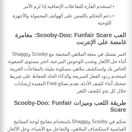
استخدم الفأرة للتفاعلات الإضافية إذا لزم الأمر
دعم التحكم باللمس على الهواتف المحمولة والأجهزة
اللوحية
العب Scooby-Doo: Funfair Scare: مغامرة
غامضة على الإنترنت
اغمر نفسك في متعة الملاهي المخيفة مع Scooby وShaggy
أثناء حل الألغاز وتجنب الوحوش المرعبة. اختر مستوى الصعوبة
الخاص بك واستكشف ملاهي مسكونة مليئة بالمفاجآت الغريبة.
استخدم ردود الفعل السريعة والذكاء الحاد للحفاظ على شريط
صحتك أثناء كشف الأدلة. تقدم نصائح Fred المفيدة إرشادات
خلال كل تحدٍ لكشف اللغز.
طريقة اللعب وميزات Scooby-Doo: Funfair
Scare
تحكم في Scooby وShaggy باستخدام مفاتيح لوحة المفاتيح
القياسية لاستكشاف الملاهي، والتفاعل مع الأشياء، وحل الألغاز.