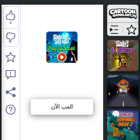
8
Scooby-Doo: Funfair
Scare
⭐ 72.73% (11 الأصوات)
العب الآن