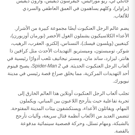
جانكي لي، ريو موراليس، جيفرسون ديفيس، وآرون ديفيس
(براولر)، وكلهم يساهمون في العمق العاطفي والسردي
للألعاب.
يضم عالم الرجل العنكبوت أيضًا مجموعة كبيرة من الأشرار.
الأعداء الكلاسيكيون يشملون الغول الأخضر (نورمان أوزبورن)،
كينغبين (ويلسون فيسك)، النسناس، إلكترو، العقرب، الرهيب،
شوكر، تومبستون، وميستريو. التهديدات الأحدث مثل كرافين ذا
هانتر، ليزارد، ساند مان، ومستر نيجاتيف تلعب أدوارًا رئيسية في
ألعاب الرجل العنكبوت الحديثة. في
Spider-Man 2
، يصبح فينوم
أحد التهديدات المركزية، مما يخلق صراع قصة رئيسي في مدينة
نيويورك.
تجلب ألعاب الرجل العنكبوت أونلاين هذا العالم الخارق إلى
تجربة تفاعلية حيث يتأرجح اللاعبون بين المباني، ويكملون
المهام، ويقاتلون الأعداء، ويستكشفون بيئات المدينة المفتوحة.
تتضمن العديد من الألعاب أنظمة قتال سريعة، وآليات تأرجح
بالشبكة، ومهام تسلل، وحركة قصصية سينمائية مدفوعة
بالقصة.