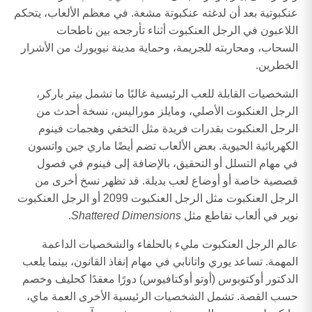
عنكبوتية بعد أن لدغته عنكبوتة مشعة. في معظم الألعاب، يتحكم
اللاعبون في الرجل العنكبوت أثناء تأرجحه بين ناطحات
السحاب، ومحاربته للجريمة، وحماية مدينة نيويورك من الأشرار
الخطرين.
الشخصيات القابلة للعب الرئيسية غالبًا ما تشمل بيتر باركر،
الرجل العنكبوت الأصلي، ومايلز موراليس، نسخة أحدث من
الرجل العنكبوت بقدرات فريدة مثل التخفي وهجمات فينوم
الكهربائية الحيوية. بعض الألعاب تضم أيضًا ماري جين واتسون
في مهام التسلل أو التحقيق، بالإضافة إلى فينوم في فصول
قصصية خاصة أو أوضاع لعب بديلة. قد تظهر نسخ أخرى من
الرجل العنكبوت مثل الرجل العنكبوت 2099 أو الرجل العنكبوت
نوير في ألعاب تقاطع مثل
Shattered Dimensions
.
عالم الرجل العنكبوت مليء بالحلفاء والشخصيات الداعمة
المهمة. تساعد يوري واتانابي في مهام إنفاذ القانون، بينما يلعب
الدكتور أوكتوبوس (أوتو أوكتافيوس) دورًا معقدًا كحليف وخصم
حسب القصة. تشمل الشخصيات الرئيسية الأخرى العمة ماي،