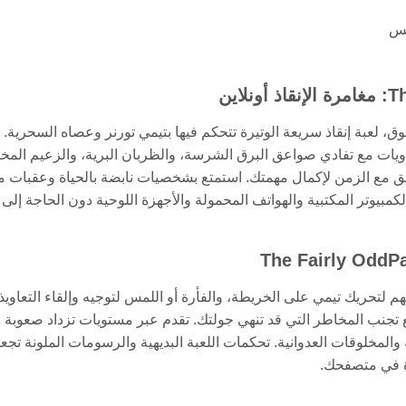
مس
عالم The Fairly OddParents: Scary GodParents المشوق، لعبة إنقاذ سريعة الوتيرة تتحكم فيها بتيمي تورنر وعصاه السحري
ي حاويات مع تفادي صواعق البرق الشرسة، والظربان البرية، والزعيم الم
سابق مع الزمن لإكمال مهمتك. استمتع بشخصيات نابضة بالحياة وعقبات م
ل بسلاسة على أجهزة الكمبيوتر المكتبية والهواتف المحمولة والأجهزة اللوحية دون الحاجة إلى
فاتيح البسيطة مثل WASD أو مفاتيح الأسهم لتحريك تيمي على الخريطة، والفأرة أو اللمس لتوجيه وإلقاء التعاويذ
 تجنب المخاطر التي قد تنهي جولتك. تقدم عبر مستويات تزداد صعوبة م
والمخلوقات العدوانية. تحكمات اللعبة البديهية والرسومات الملونة تجعل
ة في متصفحك.