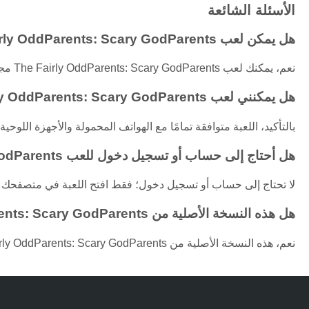
الأسئلة الشائعة
هل يمكن لعب The Fairly OddParents: Scary GodParents مجانًا؟
نعم، يمكنك لعب The Fairly OddParents: Scary GodParents مجانًا مباشرة في متصفحك دون أي تحميلات.
هل يمكنني لعب The Fairly OddParents: Scary GodParents على الأجهزة المحمولة؟
بالتأكيد، اللعبة متوافقة تمامًا مع الهواتف المحمولة والأجهزة اللوحية ب
هل أحتاج إلى حساب أو تسجيل دخول للعب The Fairly OddParents: Scary GodParents؟
لا تحتاج إلى حساب أو تسجيل دخول؛ فقط افتح اللعبة في متصفحك واب
هل هذه النسخة الأصلية من The Fairly OddParents: Scary GodParents؟
نعم، هذه النسخة الأصلية من The Fairly OddParents: Scary GodParents المتاحة للعب المجاني أونلاين.