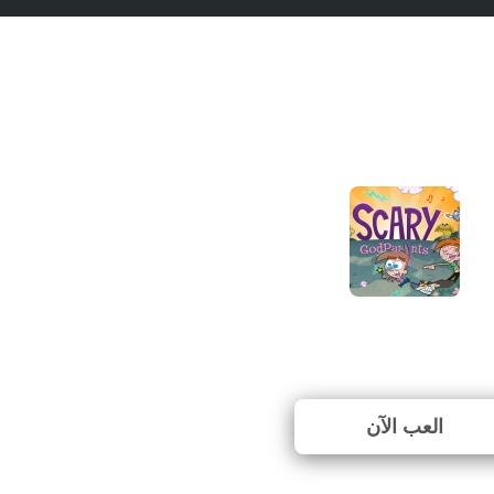
The Fairly OddParents: Scar
⭐ 100% (1 الأصوات)
العب الآن