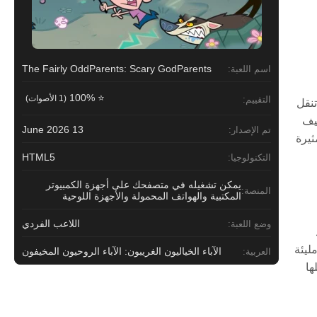
The Fairly OddParents: Scary GodParents
اسم اللعبة:
⭐ 100%
(1 الأصوات)
التقييم:
ة. تنقل
خيف
13 June 2026
تم الإصدار:
ثيرة
HTML5
التكنولوجيا:
يمكن تشغيله في متصفحك على أجهزة الكمبيوتر
المنصة:
المكتبية والهواتف المحمولة والأجهزة اللوحية
اللاعب الفردي
وضع اللعبة:
ليئة
الآباء الخياليون الغريبون: الآباء الروحيون المخيفون
العربية:
ها