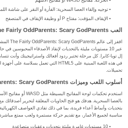
الحركة: مفاتيح WASD أو مفاتيح الأسهم
توجيه وإلقاء العصا السحرية: الفأرة أو النقر على شاشة الل
الإيقاف المؤقت: مفتاح P أو وظيفة الإيقاف في المتصفح
العب The Fairly OddParents: Scary GodParents: مغامرة الإنقاذ أونلاين
اقفز إلى 
عبر 10 مستويات مليئة بالتحديات لإنقاذ الأصدقاء المحبوسين ف
إل توبا-كابرا. كل مرحلة تختبر ردود أفعالك واستراتيجيتك وأنت تت
في هذه اللعبة المبنية على HTML5 التي تعم
تحميلات.
أسلوب اللعب وميزات The Fairly OddParents: Scary GodParents
استخدم تحكمات لوحة الم
بالعصا السحرية. هدفك هو فتح الحاويات المغلقة لتحرير أصدقائك مع
بتحديات وأنماط أعداء فريدة، بما في ذلك تفادي العواصف الكهربائية 
مناسبة لجميع الأعمار، مع تقديم حركة مستمرة ولعب ممتع مباشر
10 مستويات غامرة مليئة بتحديات وعقبات متصاعدة