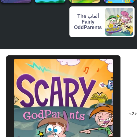
ألعاب The
Fairly
OddParents
رق.