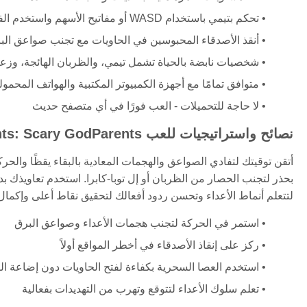
تحكم بتيمي باستخدام WASD أو مفاتيح الأسهم واستخدم الفأرة أو اللمس لإلقاء التعاويذ السحرية
أنقذ الأصدقاء المحبوسين في الحاويات مع تجنب صواعق البر
شخصيات نابضة بالحياة تشمل تيمي، والظربان الهائجة، وزعيم 
متوافق تمامًا مع أجهزة الكمبيوتر المكتبية والهواتف المحمولة و
لا حاجة للتحميلات - العب فورًا في أي متصفح حديث
نصائح واستراتيجيات للعب The Fairly OddParents: Scary GodParents
أتقن توقيتك لتفادي الصواعق والهجمات المعادية بالبقاء يقظًا والح
بحذر لتجنب الحصار من الظربان أو إل توبا-كابرا. استخدم تعاويذ
لتتعلم أنماط الأعداء وتحسن ردود أفعالك لتحقيق نقاط أعلى وإكمال
استمر في الحركة لتجنب هجمات الأعداء وصواعق البرق
ركز على إنقاذ الأصدقاء في أخطر المواقع أولاً
استخدم العصا السحرية بكفاءة لفتح الحاويات دون إضاعة ا
تعلم سلوك الأعداء لتتوقع وتهرب من التهديدات بفعالية