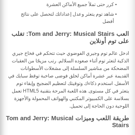
كرر حتى تملأ جميع الأماكن العشرة
شاهد توم يتعثر وعدل إعداداتك لتحصل على نتائج
أفضل
العب Tom and Jerry: Musical Stairs: تغلب
على توم أونلاين
ادخل عالم توم وجيري الفوضوي حيث تتحكم في فخاخ جيري
الذكية لتعثر توم أثناء صعوده السلالم. رتب مزيجًا من العقبات
المضحكة من مناشير السلسلة إلى مشغلات الأسطوانات
القديمة عبر عشرة أماكن لخلق فوضى صاخبة توقظ سبايك في
الأسفل. استخدم ذكاءك وتوقيتك لتعظيم الضجيج وإبقاء توم
يتعثر في كل مستوى. هذه اللعبة المرحة بتقنية HTML5 تعمل
بسلاسة على الكمبيوتر المكتبي والهواتف المحمولة والأجهزة
اللوحية دون الحاجة إلى تحميل.
طريقة اللعب وميزات Tom and Jerry: Musical
Stairs