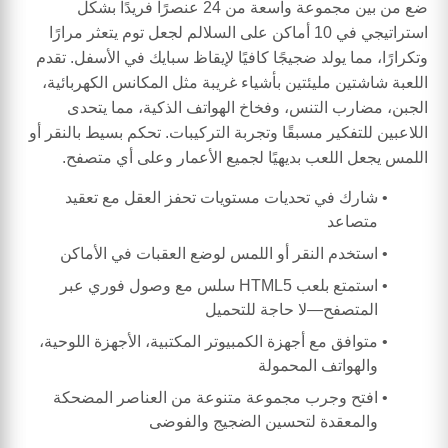
ضع من بين مجموعة واسعة من 24 عنصرًا فريدًا بشكل
استراتيجي في 10 أماكن على السلالم لجعل توم يتعثر مرارًا
وتكرارًا، مما يولد ضجيجًا كافيًا لإيقاظ سبايك في الأسفل. تقدم
اللعبة شاشتين مليئتين بأشياء غريبة مثل المكانس الكهربائية،
الجبن، مضارب التنس، وفخاخ الهواتف الذكية، مما يتحدى
اللاعبين للتفكير مسبقًا وتجربة التركيبات. تحكم بسيط بالنقر أو
اللمس يجعل اللعب بديهيًا لجميع الأعمار وعلى أي متصفح.
شارك في تحديات مستويات تحفز العقل مع تعقيد
متصاعد
استخدم النقر أو اللمس لوضع العقبات في الأماكن
استمتع بلعب HTML5 سلس مع وصول فوري عبر
المتصفح—لا حاجة للتحميل
متوافق مع أجهزة الكمبيوتر المكتبية، الأجهزة اللوحية،
والهواتف المحمولة
افتح وجرب مجموعة متنوعة من العناصر المضحكة
والمعقدة لتحسين الضجيج والفوضى