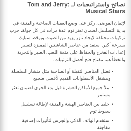
نصائح واستراتيجيات لـ Tom and Jerry:
Musical Stairs
لإتقان الفوضى، ركز على وضع العقبات الصاخبة والمتينة في
بداية التسلسل لضمان تعثر توم عدة مرات في كل جولة. جرب
تركيبات مختلفة لإيجاد تآزر يزيد من الصوت ويوقظ سبايك
بسرعة أكبر. استفد من عناصر الشاشتين المميزة لتغيير
إعدادات الفخاخ والحفاظ على متعة اللعب. الصبر والتجربة
والخطأ هما مفتاح فتح أفضل الترتيبات.
فضل العناصر الثقيلة أو الصاخبة مثل منشار السلسلة
ومشغل الأسطوانات القديم لأقصى ضجيج
املأ جميع الأماكن العشرة قبل بدء الجري لضمان تعثر
مستمر
اخلط بين العناصر الهشة والمتينة لإطالة تسلسل
سقوط توم
استخدم الهاتف الذكي والجرس لتأثيرات إضافية
مفاجئة