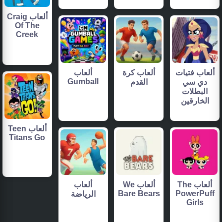
ألعاب Craig
Of The
Creek
ألعاب فتيات
ألعاب كرة
ألعاب
Gumball
دي سي
القدم
البطلات
الخارقين
ألعاب Teen
Titans Go
ألعاب The
ألعاب We
ألعاب
Bare Bears
PowerPuff
الرياضة
Girls