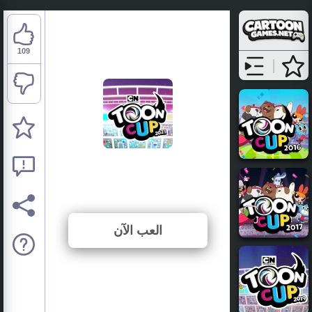
109
Toon Cup 2021
⭐ 87.9% (124 الأصوات)
العب الآن