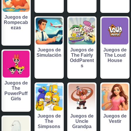
Juegos de
Rompecab
ezas
Juegos de
Juegos de
Juegos de
Simulación
The Fairly
The Loud
OddParent
House
s
Juegos de
The
PowerPuff
Girls
Juegos de
Juegos de
Juegos de
The
Uncle
Vestir
Simpsons
Grandpa