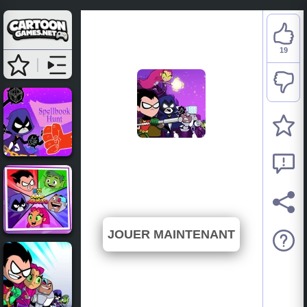
19
Teen Titans Go: Battle
Bootcamp
⭐ 79.17% (24 Votes)
JOUER MAINTENANT