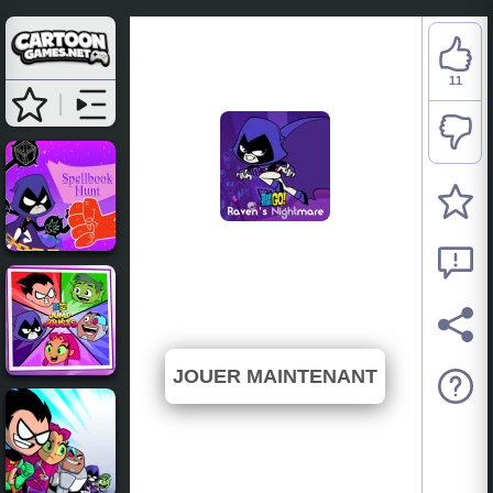
11
Teen Titans Go: Ravens
Nightmare
⭐ 91.67% (12 Votes)
JOUER MAINTENANT