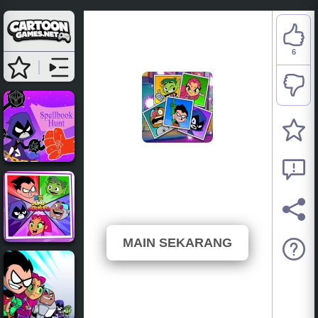
6
Teen Titans Go: 3... 2...
1... Action
⭐ 50% (12 Suara)
MAIN SEKARANG