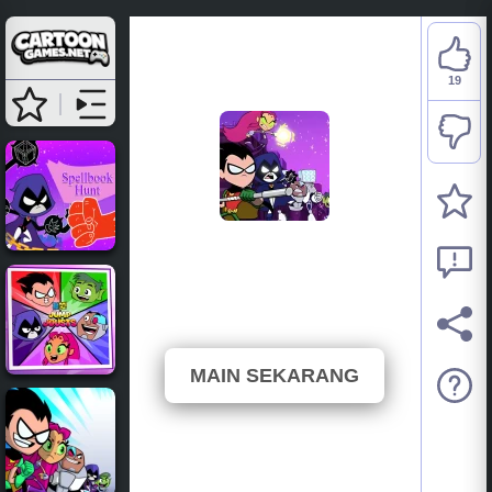
19
Teen Titans Go: Battle
Bootcamp
⭐ 79.17% (24 Suara)
MAIN SEKARANG