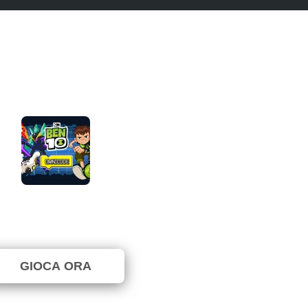
Ben 10: Omnicode
⭐ 89.47% (19 Voti)
GIOCA ORA