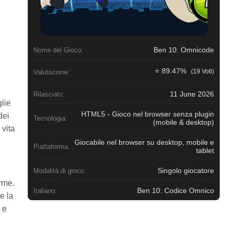
Ben 10: Omnicode
Nome del Gioco:
⭐ 89.47%
(19 Voti)
Valutazione:
11 June 2026
Rilasciato:
lie
HTML5 - Gioco nel browser senza plugin
dei
Tecnologia:
(mobile & desktop)
 vita
Giocabile nel browser su desktop, mobile e
Piattaforma:
tablet
Singolo giocatore
Modalità di gioco:
orme.
Ben 10: Codice Omnico
Italiano:
e la
 e