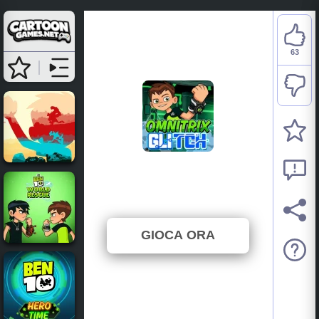
63
Ben 10: Omnitrix Glitch
⭐ 88.73% (71 Voti)
GIOCA ORA