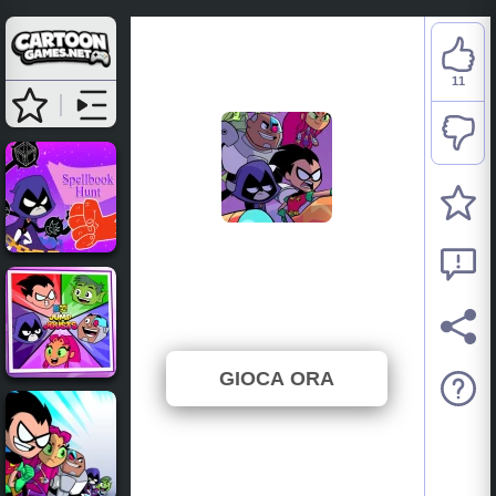
11
Teen Titans Go: Attack
Of The Drones
⭐ 68.75% (16 Voti)
GIOCA ORA