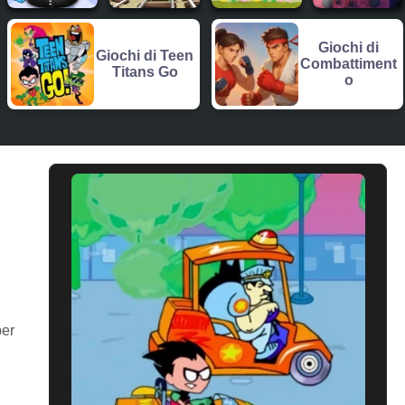
Giochi di
Giochi di Teen
Combattiment
Titans Go
o
per