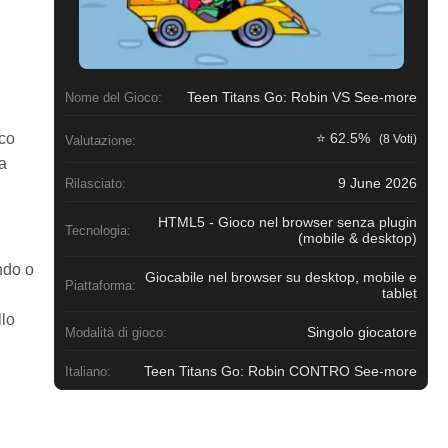
Teen Titans Go: Robin VS See-more
Nome del Gioco:
oco
⭐ 62.5%
(8 Voti)
Valutazione:
ma
9 June 2026
Rilasciato:
HTML5 - Gioco nel browser senza plugin
Tecnologia:
(mobile & desktop)
ando o
Giocabile nel browser su desktop, mobile e
Piattaforma:
tablet
llo
Singolo giocatore
Modalità di gioco:
Teen Titans Go: Robin CONTRO See-more
Italiano: