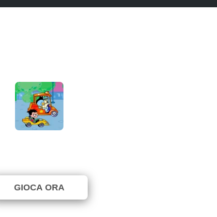
ans Go: Robin VS See-more
⭐ 62.5% (8 Voti)
GIOCA ORA