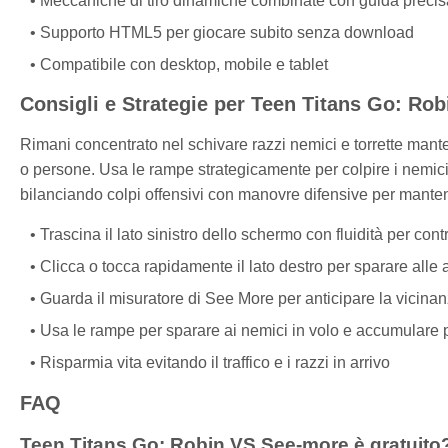
Meccaniche di tiro dinamiche combinate con guida precis
Supporto HTML5 per giocare subito senza download
Compatibile con desktop, mobile e tablet
Consigli e Strategie per Teen Titans Go: Ro
Rimani concentrato nel schivare razzi nemici e torrette mantene
o persone. Usa le rampe strategicamente per colpire i nemici 
bilanciando colpi offensivi con manovre difensive per mantene
Trascina il lato sinistro dello schermo con fluidità per con
Clicca o tocca rapidamente il lato destro per sparare alle
Guarda il misuratore di See More per anticipare la vicinan
Usa le rampe per sparare ai nemici in volo e accumulare 
Risparmia vita evitando il traffico e i razzi in arrivo
FAQ
Teen Titans Go: Robin VS See-more è gratuito