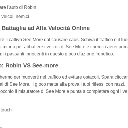
are l'auto di Robin
 veicoli nemici
Battaglia ad Alta Velocità Online
re il cattivo See More dal causare caos. Schiva il traffico e il fu
 mirino per abbattere i veicoli di See More e i nemici aerei pri
i i passanti innocenti in questo gioco d'azione frenetico.
Go: Robin VS See-more
chermo per muoverti nel traffico ed evitare ostacoli. Spara clicc
i di See More. Il gioco mette alla prova i tuoi riflessi con razzi,
i d'occhio il misuratore di See More e punta a completare ogni live
i touch