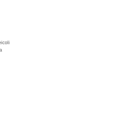
icoli
a