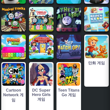
만화 게임
Cartoon
DC Super
Teen Titans
Hero Girls
Network 게
Go 게임
게임
임