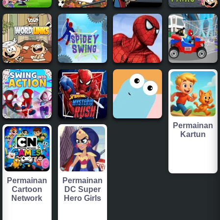
Permainan
Kartun
Permainan
Permainan
Cartoon
DC Super
Network
Hero Girls