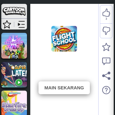
3
DC Super Hero Girls:
Flight School
⭐ 60% (5 Undian)
MAIN SEKARANG