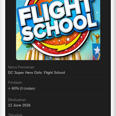
Nama Permainan:
DC Super Hero Girls: Flight School
Penilaian:
⭐ 60%
(5 Undian)
Dikeluarkan:
12 June 2026
Teknologi: