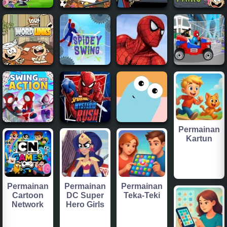
Permainan
Kartun
Permainan
Permainan
Permainan
Cartoon
DC Super
Teka-Teki
Network
Hero Girls