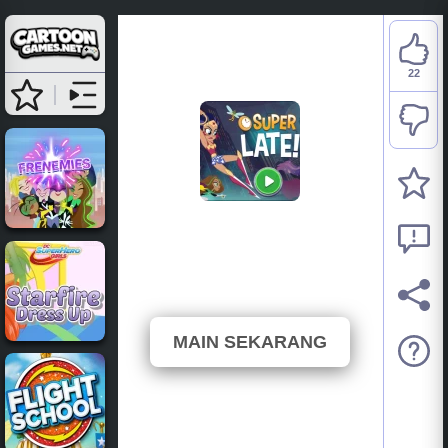
22
DC Super Hero Girls:
Super Late
⭐ 91.67% (24 Undian)
MAIN SEKARANG