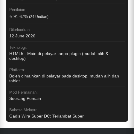
Penilaian:
⭐ 91.67%
(24 Undian)
Dikeluarkan:
12 June 2026
Teknologi:
HTML5 - Main di pelayar tanpa plugin (mudah alih &
desktop)
Platform:
Boleh dimainkan di pelayar pada desktop, mudah alih dan
tablet
Mod Permainan:
Seorang Pemain
Bahasa Melayu:
Gadis Wira Super DC: Terlambat Super