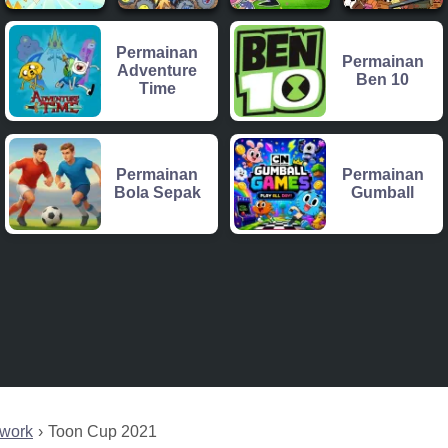
Permainan
Permainan
Adventure
Ben 10
Time
Permainan
Permainan
Bola Sepak
Gumball
twork
Toon Cup 2021