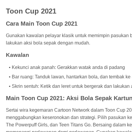
Toon Cup 2021
Cara Main Toon Cup 2021
Gunakan kawalan pelayar klasik untuk memimpin pasukan 
lakukan aksi bola sepak dengan mudah.
Kawalan
Kekunci anak panah: Gerakkan watak anda di padang
Bar ruang: Tanduk lawan, hantarkan bola, dan tembak ke 
Skrin sentuh: Ketik dan leret untuk bergerak dan lakukan a
Main Toon Cup 2021: Aksi Bola Sepak Kartun
Sertai wira kegemaran Cartoon Network dalam Toon Cup 2
menggabungkan keseronokan dan strategi. Pilih pasukan ke
The Powerpuff Girls, dan Teen Titans Go. Bersaing dalam k