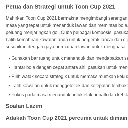
Petua dan Strategi untuk Toon Cup 2021
Mahirkan Toon Cup 2021 bermakna mengimbangi serangan
masa yang tepat untuk menanduk lawan dan memintas bola
peluang menjaringkan gol. Cuba pelbagai komposisi pasukan 
Latih kemahiran kawalan anda untuk bergerak lancar dan ci
sesuaikan dengan gaya permainan lawan untuk menguasai
Gunakan bar ruang untuk menanduk dan mendapatkan se
Hantar bola dengan cepat antara ahli pasukan untuk me
Pilih watak secara strategik untuk memaksimumkan keku
Latih kawalan untuk menggelecek dan ketepatan tembaka
Fokus pada masa menanduk untuk elak penalti dan kehil
Soalan Lazim
Adakah Toon Cup 2021 percuma untuk dimai