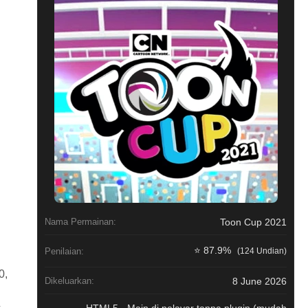
Toon Cup 2021
Nama Permainan:
⭐ 87.9%
(124 Undian)
Penilaian:
0,
8 June 2026
Dikeluarkan:
HTML5 - Main di pelayar tanpa plugin (mudah