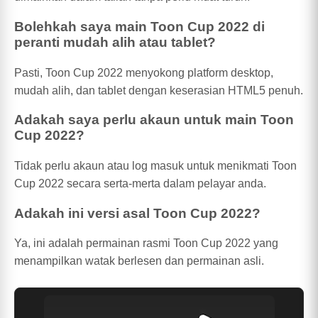
Bolehkah saya main Toon Cup 2022 di
peranti mudah alih atau tablet?
Pasti, Toon Cup 2022 menyokong platform desktop,
mudah alih, dan tablet dengan keserasian HTML5 penuh.
Adakah saya perlu akaun untuk main Toon
Cup 2022?
Tidak perlu akaun atau log masuk untuk menikmati Toon
Cup 2022 secara serta-merta dalam pelayar anda.
Adakah ini versi asal Toon Cup 2022?
Ya, ini adalah permainan rasmi Toon Cup 2022 yang
menampilkan watak berlesen dan permainan asli.