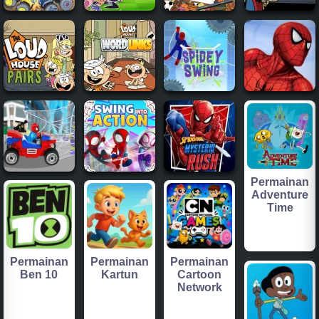
Permainan
Adventure
Time
Permainan
Permainan
Permainan
Ben 10
Kartun
Cartoon
Network