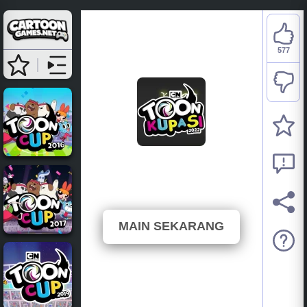
577
Toon Cup 2022
⭐ 86.12% (670 Undian)
MAIN SEKARANG