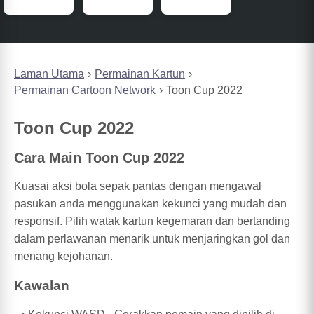
Laman Utama
Permainan Kartun
Permainan Cartoon Network
Toon Cup 2022
Toon Cup 2022
Cara Main Toon Cup 2022
Kuasai aksi bola sepak pantas dengan mengawal
pasukan anda menggunakan kekunci yang mudah dan
responsif. Pilih watak kartun kegemaran dan bertanding
dalam perlawanan menarik untuk menjaringkan gol dan
menang kejohanan.
Kawalan