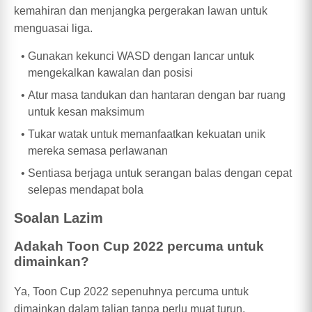
kemahiran dan menjangka pergerakan lawan untuk
menguasai liga.
Gunakan kekunci WASD dengan lancar untuk
mengekalkan kawalan dan posisi
Atur masa tandukan dan hantaran dengan bar ruang
untuk kesan maksimum
Tukar watak untuk memanfaatkan kekuatan unik
mereka semasa perlawanan
Sentiasa berjaga untuk serangan balas dengan cepat
selepas mendapat bola
Soalan Lazim
Adakah Toon Cup 2022 percuma untuk
dimainkan?
Ya, Toon Cup 2022 sepenuhnya percuma untuk
dimainkan dalam talian tanpa perlu muat turun.