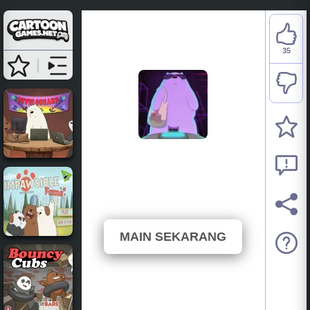
35
We Bare Bears: Polar
Force
⭐ 85.37% (41 Undian)
MAIN SEKARANG