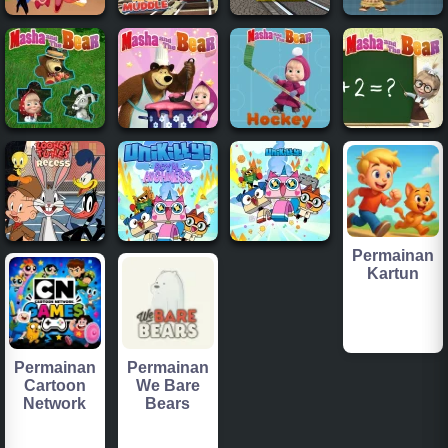
Permainan
Kartun
Permainan
Permainan
Cartoon
We Bare
Network
Bears