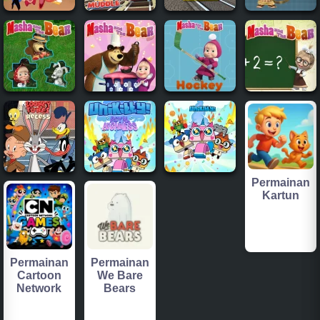
Permainan
Kartun
Permainan
Permainan
Cartoon
We Bare
Network
Bears