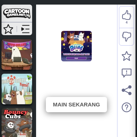
4
We Bare Bears: Which
Bear Bro Are You?
⭐ 100% (4 Undian)
MAIN SEKARANG