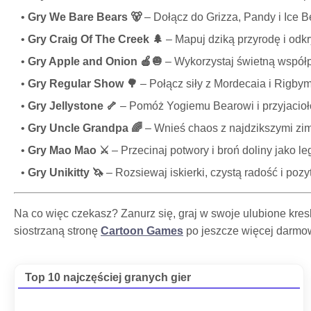
Gry We Bare Bears 🐻
– Dołącz do Grizza, Pandy i Ice 
Gry Craig Of The Creek 🌲
– Mapuj dziką przyrodę i odk
Gry Apple and Onion 🍎🧅
– Wykorzystaj świetną współp
Gry Regular Show 🌳
– Połącz siły z Mordecaia i Rigbym
Gry Jellystone 🦴
– Pomóż Yogiemu Bearowi i przyjacioł
Gry Uncle Grandpa 🌈
– Wnieś chaos z najdzikszymi zi
Gry Mao Mao ⚔️
– Przecinaj potwory i broń doliny jako l
Gry Unikitty 🦄
– Rozsiewaj iskierki, czystą radość i poz
Na co więc czekasz? Zanurz się, graj w swoje ulubione kre
siostrzaną stronę
Cartoon Games
po jeszcze więcej darmow
Top 10 najczęściej granych gier