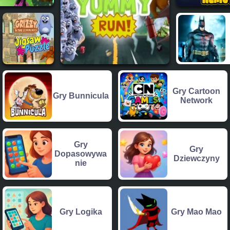
Gry Cartoon
Gry Bunnicula
Network
Gry
Gry
Dopasowywa
Dziewczyny
nie
Gry Logika
Gry Mao Mao