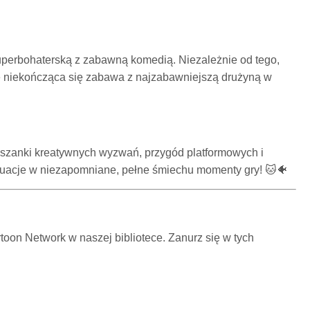
superbohaterską z zabawną komedią. Niezależnie od tego,
ię niekończąca się zabawa z najzabawniejszą drużyną w
szanki kreatywnych wyzwań, przygód platformowych i
ytuacje w niezapomniane, pełne śmiechu momenty gry! 🐱🐠
oon Network w naszej bibliotece. Zanurz się w tych