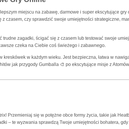
epszym miejscu na zabawę, darmowe i super ekscytujące gry on
ię z czasem, czy sprawdzić swoje umiejętności strategiczne, ma
 trudne zagadki, ścigać się z czasem lub testować swoje umiej
c zawsze czeka na Ciebie coś świeżego i zabawnego.
ków kreskówek w każdym wieku. Jest bezpieczna, łatwa w nawigac
hitów jak przygody Gumballa 🎨 po ekscytujące misje z Atomówk
ix! Przemieniaj się w potężne obce formy życia, takie jak Heat
adki – te wyzwania sprawdzą Twoje umiejętności bohatera, gdy