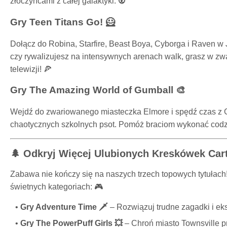
złoczyńcami z całej galaktyki. 👽
Gry Teen Titans Go! 🦸
Dołącz do Robina, Starfire, Beast Boya, Cyborga i Raven w
czy rywalizujesz na intensywnych arenach walk, grasz w z
telewizji! 🍕
Gry The Amazing World of Gumball 🎨
Wejdź do zwariowanego miasteczka Elmore i spędź czas z 
chaotycznych szkolnych psot. Pomóż braciom wykonać codzi
🌲 Odkryj Więcej Ulubionych Kreskówek Car
Zabawa nie kończy się na naszych trzech topowych tytułach
świetnych kategoriach: 🎮
Gry Adventure Time 🗡️
– Rozwiązuj trudne zagadki i ek
Gry The PowerPuff Girls 💥
– Chroń miasto Townsville p