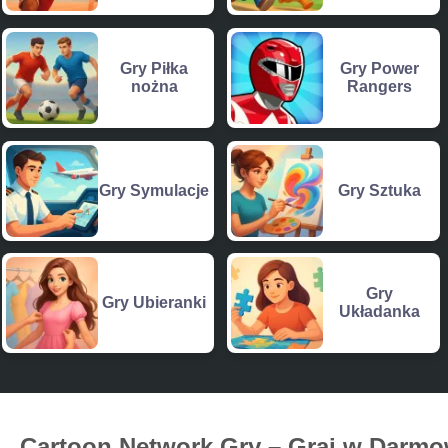
Gry Piłka
Gry Power
nożna
Rangers
Gry Symulacje
Gry Sztuka
Gry
Gry Ubieranki
Układanka
Cartoon Network Gry – Graj w Darmo