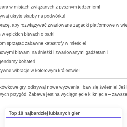
Beara w misjach związanych z pysznym jedzeniem!
rywaj ukryte skarby na podwórku!
racę, aby rozwiązywać zwariowane zagadki platformowe w wie
 w epickich bitwach o park!
om sprzątać zabawne katastrofy w mieście!
mowymi bitwami na śnieżki i zwariowanymi gadżetami!
egendarny bohater!
ytywne wibracje w kolorowym królestwie!
skówkowe gry, odkrywaj nowe wyzwania i baw się świetnie! Jeś
ych przygód. Zabawa jest na wyciągnięcie kliknięcia – zawsze
Top 10 najbardziej lubianych gier