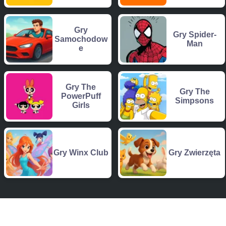
Gry
Gry Spider-
Samochodow
Man
e
Gry The
Gry The
PowerPuff
Simpsons
Girls
Gry Winx Club
Gry Zwierzęta