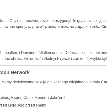
 Jump City na naprawdę szalone przygody! Te gry łączą akcję 
wariowane sporty, czy rozwiązujesz śmieszne zagadki, czeka C
Gumballem i Darwinem Wattersonami! Doświadcz unikalnej mie
enne obowiązki, unikać szkolnych rywali i zamienić zwykłe s
toon Network
! Mamy dedykowane sekcje dla każdego oficjalnego serialu Cart
sploruj Krainę Ooo z Finnem i Jake'em!
rzed Mojo Jojo przed snem!