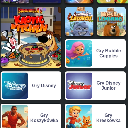
Gry Bubble
Guppies
Gry Disney
Gry Disney
Junior
Gry
Gry
Koszykówka
Kreskówka