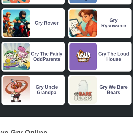
Gry
Gry Rower
Rysowanie
Gry The Fairly
Gry The Loud
OddParents
House
Gry Uncle
Gry We Bare
Grandpa
Bears
we Gry Online