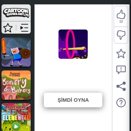
12
Adventure Time: Sweet
Ooodyssey
⭐ 80% (15 Oylar)
ŞİMDİ OYNA