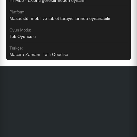
HTML5 - Eklenti gerektirmeden oynanır
Platform:
Masaüstü, mobil ve tablet tarayıcılarında oynanabilir
Oyun Modu:
Tek Oyunculu
Türkçe:
Macera Zamanı: Tatlı Ooodise