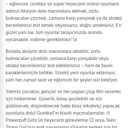
– eğlenceli, ücretsiz ve süper heyecanlı online oyunların
adresi! Aksiyon dolu maceralara atılmak, zorlu
bulmacaları çözmek, zamana karşı yarışmak ya da strateji
becerilerinizi test etmek istiyorsanız, doğru yerdesiniz. En
güzel yanı ise, tüm oyunlar tarayıcınızda anında
oynanabilir, indirme gerektirmez! 🚀
Burada aksiyon dolu maceralara atılabilir, zorlu
bulmacaları çözebilir, zamana karşı yarışabilir veya
strateji becerilerinizi test edebilirsiniz – hem de favori
karakterlerinizle birlikte. Sürekli yeni oyunlar ekleniyor,
yani her zaman taze ve eğlenceli bir şeyler sizi bekliyor.
Sitemiz çocuklar, gençler ve her yaştan çizgi film severler
için mükemmel. Güvenli, kolay gezilebilir ve sizi
güldürecek, düşündürecek hatta biraz rekabetçi yapacak
oyunlarla dolu! Gumball’ın klasik maceralarından 🎨
Powerpuff Girls’ün heyecanlı görevlerine 💥 veya Teen
Titans Go!’nun epik savaşlarına 🦸 kadar herkes için bir