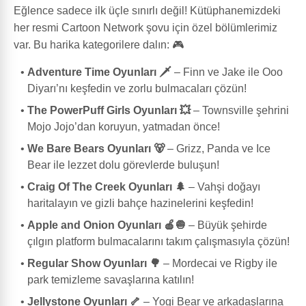
Eğlence sadece ilk üçle sınırlı değil! Kütüphanemizdeki
her resmi Cartoon Network şovu için özel bölümlerimiz
var. Bu harika kategorilere dalın: 🎮
Adventure Time Oyunları 🗡️
– Finn ve Jake ile Ooo
Diyarı’nı keşfedin ve zorlu bulmacaları çözün!
The PowerPuff Girls Oyunları 💥
– Townsville şehrini
Mojo Jojo’dan koruyun, yatmadan önce!
We Bare Bears Oyunları 🐻
– Grizz, Panda ve Ice
Bear ile lezzet dolu görevlerde buluşun!
Craig Of The Creek Oyunları 🌲
– Vahşi doğayı
haritalayın ve gizli bahçe hazinelerini keşfedin!
Apple and Onion Oyunları 🍎🧅
– Büyük şehirde
çılgın platform bulmacalarını takım çalışmasıyla çözün!
Regular Show Oyunları 🌳
– Mordecai ve Rigby ile
park temizleme savaşlarına katılın!
Jellystone Oyunları 🦴
– Yogi Bear ve arkadaşlarına