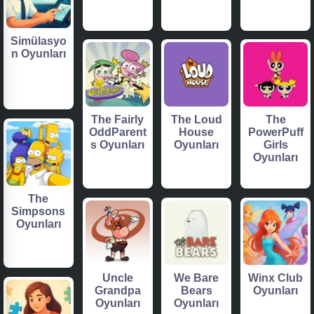
Simülasyo
n Oyunları
The Fairly
The Loud
The
OddParent
House
PowerPuff
s Oyunları
Oyunları
Girls
Oyunları
The
Simpsons
Oyunları
Uncle
We Bare
Winx Club
Grandpa
Bears
Oyunları
Oyunları
Oyunları