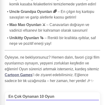
komik kasaba felaketlerini temizlemede yardım edin!
Uncle Grandpa Oyunları 🌈
– En çılgın kış kartopu
savaşları ve garip aletlerle kaosu getirin!
Mao Mao Oyunları ⚔️
– Canavarları doğrayın ve
vadinizi efsanevi bir kahraman olarak savunun!
Unikitty Oyunları 🦄
– Renkli bir krallıkta ışıltılar, saf
neşe ve pozitif enerji yay!
Öyleyse, ne bekliyorsunuz? Hemen dalın, favori çizgi film
oyunlarınızı oynayın, yepyeni zorlukları keşfedin ve
eğlenin! Oyun sürenizi artırmak isterseniz, kardeş sitemiz
Cartoon Games
’i de ziyaret edebilirsiniz. Eğlence
sadece bir tık uzağınızda – her zaman, her yerde! 🎉✨
En Çok Oynanan 10 Oyun