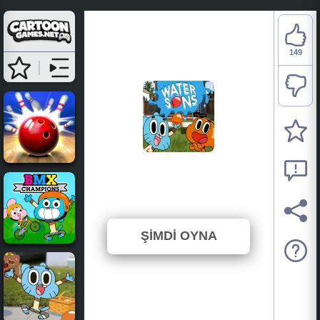
149
Gumball: Water Sons
⭐ 80.11% (186 Oylar)
ŞİMDİ OYNA